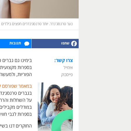
נער טרנסג'נדר. יותר טרנסג׳נדרים חפצים בילדים
תגובות
צרו קשר:
בימינו גם גברים 
בספרות מקצועית 
אימייל
הפוריות, ולמעשה
פייסבוק
במאמר שפורסם ל
בגברים טרנסג׳נד
על השחלות והרחם
במודלים מקבילים
בספרות לגבי חווי
החוקרים דנו בשיקו