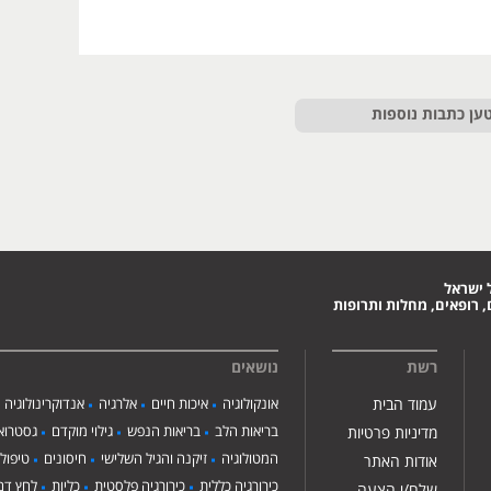
ען כתבות נוספות
 ישראל
 רופאים, מחלות ותרופות
רשת
נושאים
עמוד הבית
אונקולוגיה
איכות חיים
אלרגיה
אנדוקרינולוגיה
בריאות הלב
בריאות הנפש
גילוי מוקדם
גסטרואנ
מדיניות פרטיות
המטולוגיה
זיקנה והגיל השלישי
חיסונים
טיפול
אודות האתר
כירורגיה כללית
כירורגיה פלסטית
כליות
לחץ דם
שלח/י הצעה