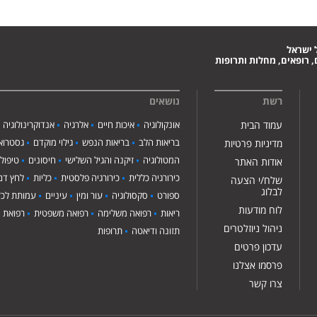
 ישראל
 רופאים, מחלות ותרופות
רשת
נושאים
עמוד הבית
אונקולוגיה
איכות חיים
אלרגיה
אנדוקרינולוגיה
בריאות הלב
בריאות הנפש
גילוי מוקדם
גסטרואנ
מדיניות פרטיות
המטולוגיה
זיקנה והגיל השלישי
חיסונים
טיפול
אודות האתר
כירורגיה כללית
כירורגיה פלסטית
כליות
לחץ דם
שלח/י הצעה
לבלוג
ספורט
סקסולוגיה
עור ומין
עיניים
עמותת לכ"
לוח מודעות
ריאות
רפואה משלימה
רפואה משפטית
רפואת י
ניהול ניוזלטרים
תזונה ודיאטה
תרופות
עדכון פרטים
פרסמו אצלנו
צרו קשר