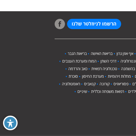
הרשמו לניוזלטר שלנו
אף אוזן גרון
בריאות האישה
בריאות הגבר
טרולוגיה
דרכי השתן
המוח ומערכת העצבים
 בהשמנה
טכנולוגיה רפואית
כאב והרדמה
מחלות זיהומיות
מערכת החיסון
סוכרת
ם
פסוריאזיס
קורונה
קנאביס
ראומטולוגיה
לדים
רפואת משפחה וכללית
שיניים