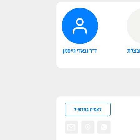
חבצלת
ד"ר גנאדי גייסמן
לצפיה בפרופיל