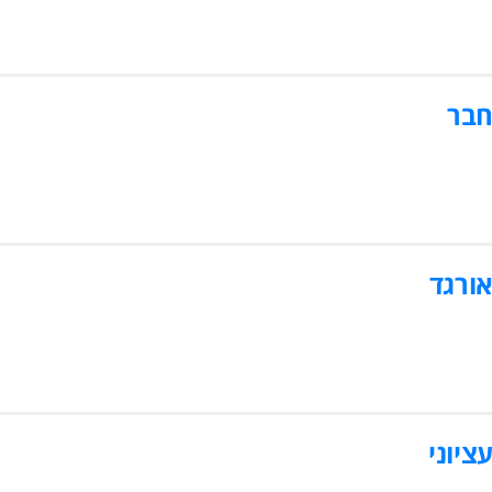
חבר
ורגד
ציוני