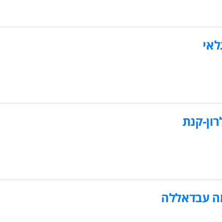
לאי
רון-קנת
ה עבדאללה