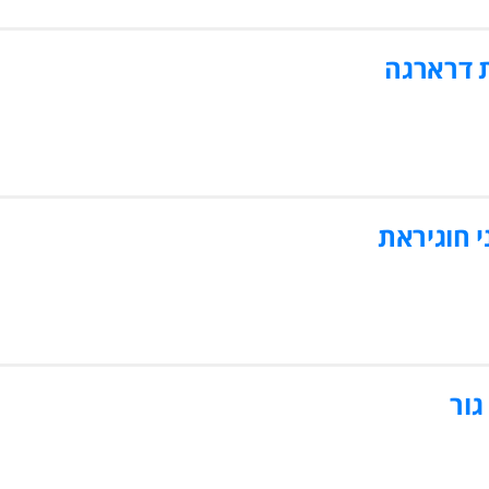
 דרארגה
 חוגיראת
גור