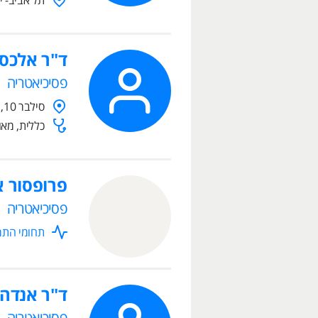
תל אביב- י
ד"ר אלכסנ
פסיכיאטריה
סילבר 10, נהריה, 2238566
כללית, מאו
פרופסור א
פסיכיאטריה
תחומי התמח
ד"ר אנדה 