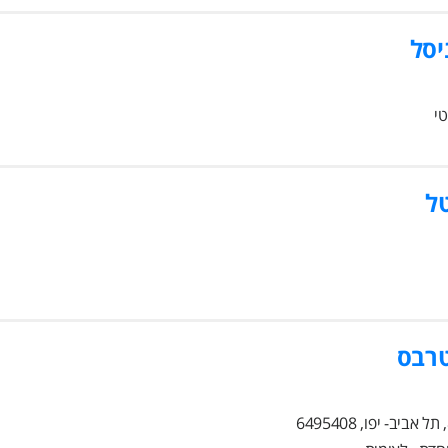
יסל
טי
טל
טרבס