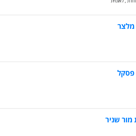
חדת , לאומית
 מלצר
 פסקל
 מור שניר