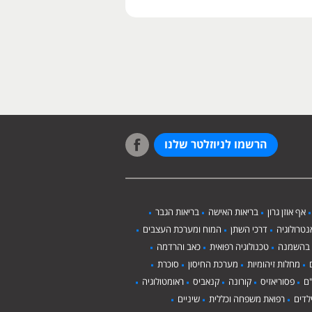
הרשמו לניוזלטר שלנו
אף אוזן גרון
בריאות האישה
בריאות הגבר
טרולוגיה
דרכי השתן
המוח ומערכת העצבים
 בהשמנה
טכנולוגיה רפואית
כאב והרדמה
מחלות זיהומיות
מערכת החיסון
סוכרת
ם
פסוריאזיס
קורונה
קנאביס
ראומטולוגיה
לדים
רפואת משפחה וכללית
שיניים