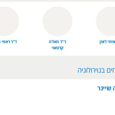
יתי לוטן
ד"ר האלה
ד"ר ראפי 
קרטאוי
ם בנוירולוגיה
שיינר