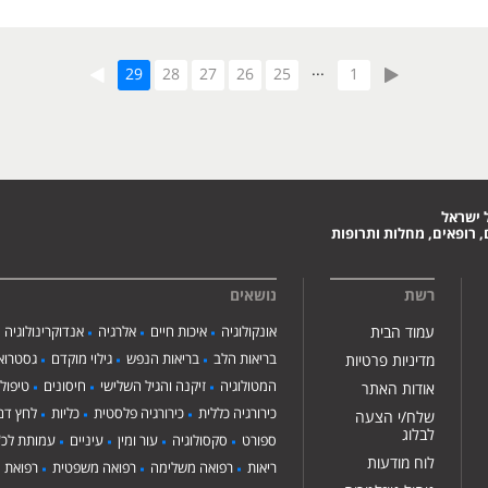
...
29
28
27
26
25
1
 ישראל
 רופאים, מחלות ותרופות
רשת
נושאים
עמוד הבית
אונקולוגיה
איכות חיים
אלרגיה
אנדוקרינולוגיה
בריאות הלב
בריאות הנפש
גילוי מוקדם
גסטרואנ
מדיניות פרטיות
המטולוגיה
זיקנה והגיל השלישי
חיסונים
טיפול
אודות האתר
כירורגיה כללית
כירורגיה פלסטית
כליות
לחץ דם
שלח/י הצעה
לבלוג
ספורט
סקסולוגיה
עור ומין
עיניים
עמותת לכ"
לוח מודעות
ריאות
רפואה משלימה
רפואה משפטית
רפואת י