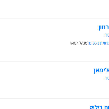
רמון
יה
ויות נוספים:
מנהל רפואי
לימאן
יה
ם ביליק