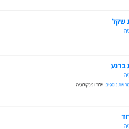
 שקל
יה
 ברנע
יה
ויות נוספים:
יילוד וגינקולוגיה
וד
יה