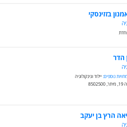
נון בזזינסקי
יה
וחדת
 הדר
יה
ויות נוספים:
יילוד וגינקולוגיה
8502
אה הרץ בן יעקב
יה