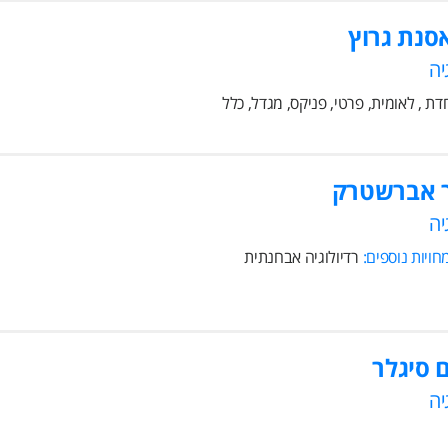
סנת גרוץ
יה
דת , לאומית, פרטי, פניקס, מגדל, כלל
 אברשטרק
יה
ויות נוספים:
רדיולוגיה אבחנתית
 סיגלר
יה