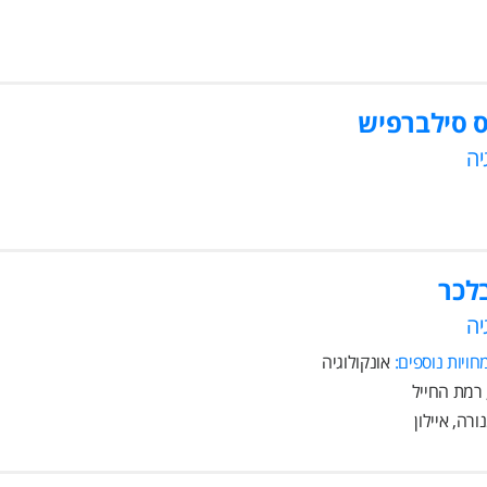
ס סילברפיש
יה
לכר
יה
ויות נוספים:
אונקולוגיה
רה, איילון