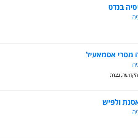
סיה בנדט
יה
 מסרי אסמאעיל
יה
קדושה, נצרת
סנת ולפיש
יה