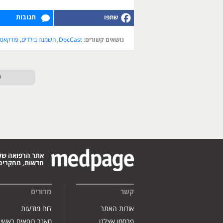
תגובות
נושאים קשורים:
DocCast
,
השמנה בילדים
,
פודקאס
ט
אתר הרפואה של
חדשות, מחקרים,
קשר
מדורים
אודות האתר
לוח מודעות
פרסמו אצלנו
מאגר רופאים ראשי