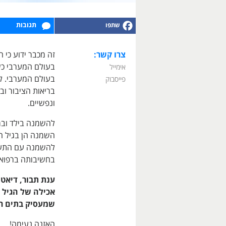
תגובות
צרו קשר:
זה מכבר ידוע כי
בעולם המערבי כש
אימייל
בעולם המערבי. ל
פייסבוק
בריאות הציבור וב
ונפשיים.
להשמנה בילד ובמ
השמנה הן בגיל הצ
להשמנה עם התער
בחשיבותה ברפואת
ענת תבור, דיאט
אכילה של הגיל 
שמעסיק בתים רב
האזנה נעימה!