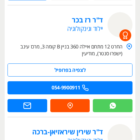
ד"ר רז בכר
יילוד וגינקולוגיה
החרט 12 מתחם איילה 360 בניין B קומה 3, מרכז עינב
(ישפרו סנטר), מודיעין
לצפיה בפרופיל
054-9900911
ד"ר שירין שיראזיאן-ברכה