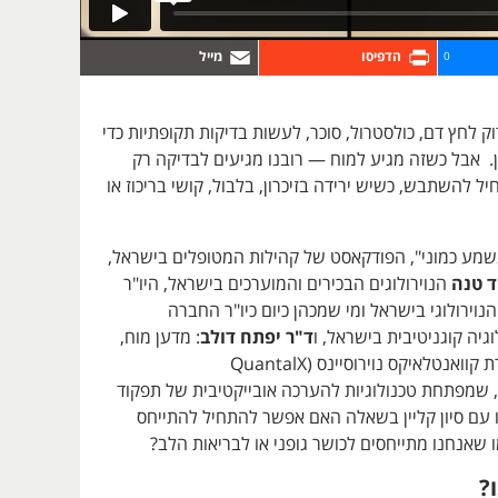
0
וק לחץ דם, כולסטרול, סוכר, לעשות בדיקות תקופתיות כדי
. אבל כשזה מגיע למוח — רובנו מגיעים לבדיקה רק
 להשתבש, כשיש ירידה בזיכרון, בלבול, קושי בריכוז או
מע כמוני", הפודקאסט של קהילות המטופלים בישראל,
ד טנה
הנוירולוגים הבכירים והמוערכים בישראל, היו"ר
נוירולוגי בישראל ומי שמכהן כיום כיו"ר החברה
גיה קוגניטיבית בישראל, ו
ד"ר יפתח דולב
: מדען מוח,
מייסד ומנכ"ל חברת קוואנטלאיקס נוירוסיינס (QuantalX
Neuroscienc), שמפתחת טכנולוגיות להערכה אובייקטיבית של תפקוד
ו עם סיון קליין בשאלה האם אפשר להתחיל להתייחס
 שאנחנו מתייחסים לכושר גופני או לבריאות הלב?
?