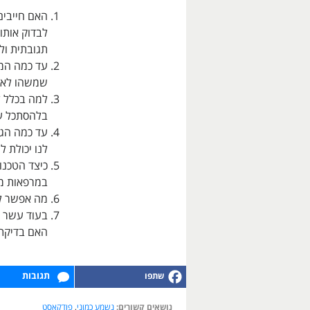
האם חייבים
לבדוק אותו
תגובתית ול
עד כמה המו
שמשהו לא 
למה בכלל ל
בלהסתכל על
עד כמה הגנ
לנו יכולת 
במרפאות מ
מה אפשר לע
בעוד עשר ש
האם בדיקת 
תגובות
נושאים קשורים:
נשמע כמוני
,
פודקאסט