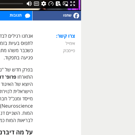
תגובות
צרו קשר:
אנחנו רגילים לבד
לתפוס בעיות בזמן
אימייל
כשכבר משהו מתחיל
פייסבוק
פגיעה בתפקוד.
בפרק חדש של "נש
התארחו
פרופ' דו
היוצא של האיגוד ה
הישראלית לנוירולו
e
המוח. השניים דנ
לבריאות המוח כמו
על מה דיברנו