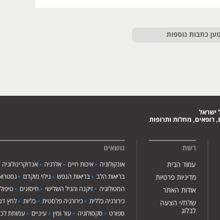
ען כתבות נוספות
 ישראל
 רופאים, מחלות ותרופות
רשת
נושאים
עמוד הבית
אונקולוגיה
איכות חיים
אלרגיה
אנדוקרינולוגיה
בריאות הלב
בריאות הנפש
גילוי מוקדם
גסטרואנ
מדיניות פרטיות
המטולוגיה
זיקנה והגיל השלישי
חיסונים
טיפול
אודות האתר
כירורגיה כללית
כירורגיה פלסטית
כליות
לחץ דם
שלח/י הצעה
לבלוג
ספורט
סקסולוגיה
עור ומין
עיניים
עמותת לכ"