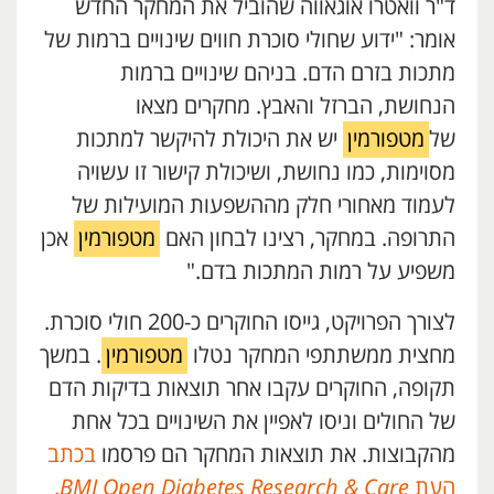
ד"ר וואטרו אוגאווה שהוביל את המחקר החדש
אומר: "ידוע שחולי סוכרת חווים שינויים ברמות של
מתכות בזרם הדם. בניהם שינויים ברמות
הנחושת, הברזל והאבץ. מחקרים מצאו
של
מטפורמין
יש את היכולת להיקשר למתכות
מסוימות, כמו נחושת, ושיכולת קישור זו עשויה
לעמוד מאחורי חלק מההשפעות המועילות של
התרופה. במחקר, רצינו לבחון האם
מטפורמין
אכן
משפיע על רמות המתכות בדם."
לצורך הפרויקט, גייסו החוקרים כ-200 חולי סוכרת.
מחצית ממשתתפי המחקר נטלו
מטפורמין
. במשך
תקופה, החוקרים עקבו אחר תוצאות בדיקות הדם
של החולים וניסו לאפיין את השינויים בכל אחת
מהקבוצות. את תוצאות המחקר הם פרסמו
בכתב
העת
BMJ Open Diabetes Research & Care
.