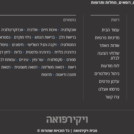
 רופאים, מחלות ותרופות
רשת
נושאים
עמוד הבית
אונקולוגיה
איכות חיים
אלרגיה
אנדוקרינולוגיה
בריאות הלב
בריאות הנפש
גילוי מוקדם
גסטרואנ
מדיניות פרטיות
המטולוגיה
זיקנה והגיל השלישי
חיסונים
טיפול
אודות האתר
כירורגיה כללית
כירורגיה פלסטית
כליות
לחץ דם
שלח/י הצעה
לבלוג
ספורט
סקסולוגיה
עור ומין
עיניים
עמותת לכ"
לוח מודעות
ריאות
רפואה משלימה
רפואה משפטית
רפואת י
ניהול ניוזלטרים
תזונה ודיאטה
תרופות
עדכון פרטים
פרסמו אצלנו
צרו קשר
מבית ויקירפואה | כל הזכויות שמורות ©