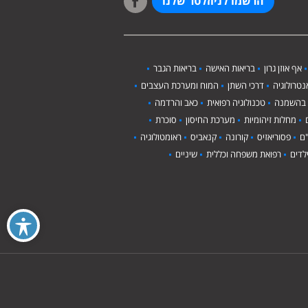
הרשמו לניוזלטר שלנו
אף אוזן גרון
בריאות האישה
בריאות הגבר
טרולוגיה
דרכי השתן
המוח ומערכת העצבים
 בהשמנה
טכנולוגיה רפואית
כאב והרדמה
מחלות זיהומיות
מערכת החיסון
סוכרת
ם
פסוריאזיס
קורונה
קנאביס
ראומטולוגיה
לדים
רפואת משפחה וכללית
שיניים