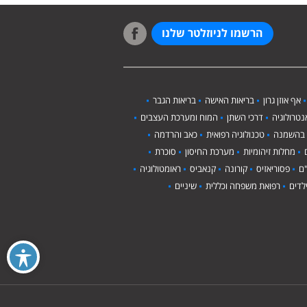
הרשמו לניוזלטר שלנו
אף אוזן גרון
בריאות האישה
בריאות הגבר
טרולוגיה
דרכי השתן
המוח ומערכת העצבים
 בהשמנה
טכנולוגיה רפואית
כאב והרדמה
מחלות זיהומיות
מערכת החיסון
סוכרת
ם
פסוריאזיס
קורונה
קנאביס
ראומטולוגיה
לדים
רפואת משפחה וכללית
שיניים