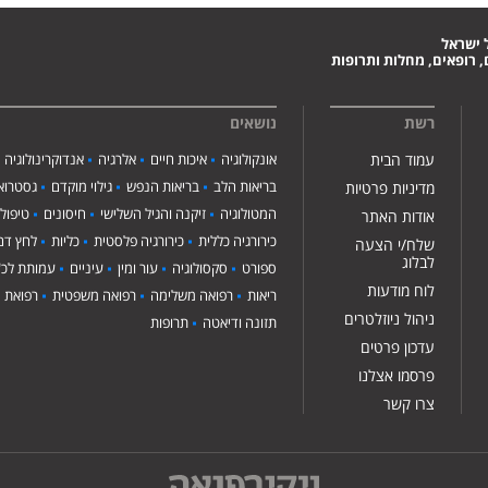
 ישראל
 רופאים, מחלות ותרופות
רשת
נושאים
עמוד הבית
אונקולוגיה
איכות חיים
אלרגיה
אנדוקרינולוגיה
בריאות הלב
בריאות הנפש
גילוי מוקדם
גסטרואנ
מדיניות פרטיות
המטולוגיה
זיקנה והגיל השלישי
חיסונים
טיפול
אודות האתר
כירורגיה כללית
כירורגיה פלסטית
כליות
לחץ דם
שלח/י הצעה
לבלוג
ספורט
סקסולוגיה
עור ומין
עיניים
עמותת לכ"
לוח מודעות
ריאות
רפואה משלימה
רפואה משפטית
רפואת י
ניהול ניוזלטרים
תזונה ודיאטה
תרופות
עדכון פרטים
פרסמו אצלנו
צרו קשר