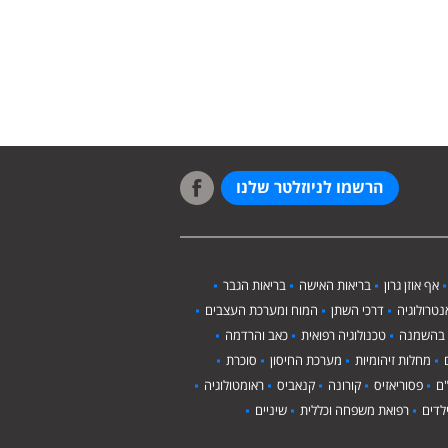
הרשמו לניוזלטר שלנו
אף אוזן גרון
בריאות האישה
בריאות הגבר
טרולוגיה
דרכי השתן
המוח ומערכת העצבים
 בהשמנה
טכנולוגיה רפואית
כאב והרדמה
מחלות זיהומיות
מערכת החיסון
סוכרת
ם
פסוריאזיס
קורונה
קנאביס
ראומטולוגיה
לדים
רפואת משפחה וכללית
שיניים