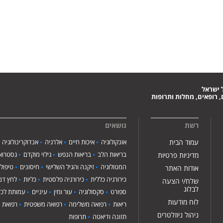
 ישראל
 רופאים, מחלות ותרופות
רשת
נושאים
עמוד הבית
אונקולוגיה
איכות חיים
אלרגיה
אנדוקרינולוגיה
בריאות הלב
בריאות הנפש
גילוי מוקדם
גסטרואנ
מדיניות פרטיות
המטולוגיה
זיקנה והגיל השלישי
חיסונים
טיפול
אודות האתר
כירורגיה כללית
כירורגיה פלסטית
כליות
לחץ דם
שלח/י הצעה
לבלוג
ספורט
סקסולוגיה
עור ומין
עיניים
עמותת לכ"
לוח מודעות
ריאות
רפואה משלימה
רפואה משפטית
רפואת י
ניהול ניוזלטרים
תזונה ודיאטה
תרופות