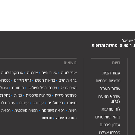
 ישראל
 רופאים, מחלות ותרופות
רשת
נושאים
עמוד הבית
אונקולוגיה
איכות חיים
אלרגיה
אנדוקרינולוגיה
בריאות הלב
בריאות הנפש
גילוי מוקדם
גסטרואנ
מדיניות פרטיות
המטולוגיה
זיקנה והגיל השלישי
חיסונים
טיפול
אודות האתר
כירורגיה כללית
כירורגיה פלסטית
כליות
לחץ דם
שלח/י הצעה
לבלוג
ספורט
סקסולוגיה
עור ומין
עיניים
עמותת לכ"
לוח מודעות
ריאות
רפואה משלימה
רפואה משפטית
רפואת י
ניהול ניוזלטרים
תזונה ודיאטה
תרופות
עדכון פרטים
פרסמו אצלנו