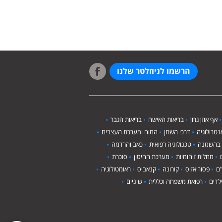
הרשמו לניוזלטר שלנו
אף אוזן גרון
בריאות האישה
בריאות הגבר
טרולוגיה
דרכי השתן
המוח ומערכת העצבים
 בהשמנה
טכנולוגיה רפואית
כאב והרדמה
מחלות זיהומיות
מערכת החיסון
סוכרת
ם
פסוריאזיס
קורונה
קנאביס
ראומטולוגיה
לדים
רפואת משפחה וכללית
שיניים