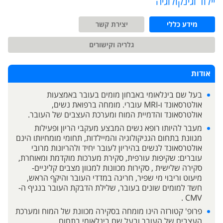
יילוד וגינקולוגיה
מידע כללי
יצירת קשר
גלריה וקישורים
אודות
בעל שם בינלאומי באבחון מומים בעובר באמצעות
אולטרסאונד ו-MRI עוברי. מומחה ברפואת נשים,
אולטרסאונד והדמיית המוח ומערכת העצבים של העובר.
מעבר להיותו רופא נשים המבצע מעקבי הריון ופעילות
מגוונת בתחום הגניקולוגיה והמיילדות, תחומי מומחיותו הינם
אולטרסאונד לנשים בהיריון לעובר יחיד ולהריונות מרובי
עוברים: שקיפות עורפית, סקירת מערכות מוקדמת ומאוחרת,
סקירה שלישית , סקירות מכוונות למגוון מצבים קליניים-
מיעוט וריבוי מי שפיר, חריגה במדדי העובר והיקף הראש,
חשד למומים שונים בעובר, שלילת הדבקת העובר בנגיף ה-
CMV .
פרופ' קטורזה הינו מומחה בסקירה מכוונת של המוח ומערכת
העצבים של העובר ובעל שם בינלאומי בתחום.