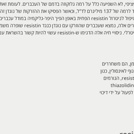
הביאה לירידה משמעותית ברמת גלוקוזה עד לרמה של 137 מיליגרם לד"ל, וכאשר הפסיקו א
התחלת הטיפול בנוגדן ל-resitin, כלומר הטיפול לניטרול resistin הפחית באופן הפיך 
במבחני insulin tolerance שנערכו לעכ
ומן, הם משחררים
 לאינסולין, כגון
חומצות שומן חופשיות, לפטין, ו-TNF-α ו-resistin, הגורמים
שירים דוגמת thiazolidinedione
כרת type 2, עשויים לפעול על ידי דיכוי