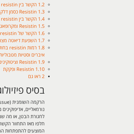
1.2
הקשר בין resistin רגישות לאינסולין, סוכרת והתסמונת המטבולית
1.3
Resistin כסמן דלקת של טרשת עורקים באדם
1.4
הקשר בין resistin ומחלות קרדיו-וסקולאריות
1.5
Resistin ומקרופאגים
1.6
הקשר של resistin לתפקוד האנדותליאלי
1.7
השפעת דיאטה מצומ
1.8
רמות n
איברים וסטיות מטבוליות
1.9
Resistin וציטוקינים
1.10
Resistin ופקקת
2
ראו גם
בסיס פיזיולוג
נורמאליים, אדיפוקינים 
חלפו מאז התחוור הקשר
המוצעים להתפתחות המחל