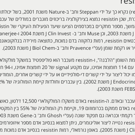
החלבון resistin (או ance to insulin
הוצע כחוליה המקשרת בין השמנת-יתר וסוכרת, שכן resistin נמצא בצירקולציה בריכוזים 
אלה הראו שבעכברים טרנסגניים שאינם מבטאים resistin, רמות גלוקוזה בדם נמוכות, כתו
Biophys Res Commun). כיוון שיש ל-resistin נטייה ליצור אוליגומרים, ניתן למצוא בנסיוב אדם