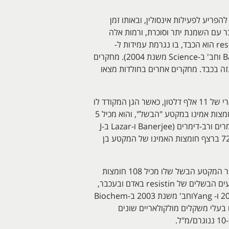
resist) נקרא כך על ידי Steppan וחב' ב-Nature משנת 2001, בשל יכולתו להפריע לפעילות אינסולין, ובאותו זמן
מוגברים במודלים של עכבר עם השמנת יתר וסוכרת, ורמות אלה
פחתו בטיפול עם thiazolidenedione. בהמשך, מספר מחקרים במכרסמים הציעו שיעד הפעילות העיקרי של resistin הוא הכבד, בו נגרמת עמידות ל-
resistin (עפ"י Rajala וחב' ב-J Clin Invest משנת 2003, וכן Muse וחב' ב- J Clin Invest משנת 2004 ו-Banerjee וחב' ב-Science משנת 2004). מחקרים
צאה מירידה בגלוקונאוגנזה בכבד. מחקרים אחרים בחולדות מצאו
המקור העיקרי של resistin בעכבר היא רקמת השומן "הלבנה", ו-resistin מעכבר הוא פוליפפטיד במשקל מולקולארי של 11 אלף דלטון, כאשר הגן המקודד לו
ממוקם בכרומוזום 8. החלבון מסונתז כקודמן עם 114 חומצות אמינו, עם מקטע signal של 20 חומצות אמינו, ו-94 חומצות אמינו במקטע "הבשל", והוא מכיל 5
קשרים די-סולפידיים פנימיים. Resistin עצמו יכול ליצור על ידי קשרים די-סולפידיים או על ידי קשרים אחרים, הומודימרים ורב-דימרים (Banerjee ו-Lazar ב-J
Biol Chem משנת 2001 ו-Chen וחב' ב-J Endocrinol משנת 2002). בין עכברים וחולדות קיימת הומולוגיה של 72% ברצף חומצות האמינו של המקטע בן
מתנהל ויכוח באשר לתפקיד של resistin בעכבר ובאדם. ה-resistin באדם משקלו המולקולארי 12,500 דלטון, כאשר המקטע הבשל שלו מכיל 108 חומצות
אמינו. בניגוד לעכבר, הגן המקודד ל-resistin באדם ממוקם בכרומוזום 19, וקיימת רק הומולוגיה של 55% בין המקטעים הבשלים של resistin באדם ובעכבר,
מה שמעיד על מנגנוני רגולציה שונים, פיזור רקמתי וכנראה גם תפקוד שונה (עפ"י Ghosh וחב' ב-Gene משנת 2003 ו- Yangוחב' משנת 2003 ב-Biochem
 מספר איזופורמים בעלי משקלים מולקולאריים שונים