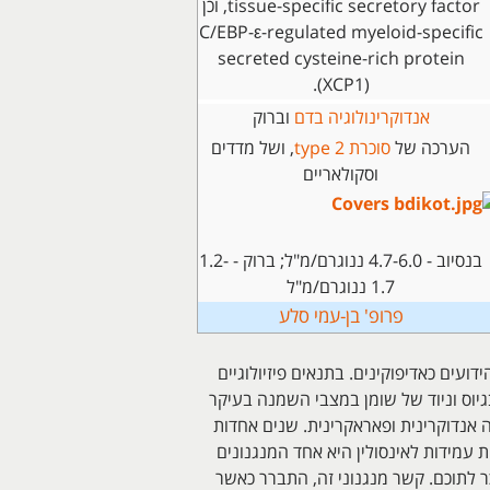
tissue-specific secretory factor, וכן
C/EBP-ε-regulated myeloid-specific
secreted cysteine-rich protein
(XCP1).
אנדוקרינולוגיה בדם
וברוק
הערכה של
סוכרת type 2
, ושל מדדים
וסקולאריים
בנסיוב - 4.7-6.0 ננוגרם/מ"ל; ברוק - 1.2-
1.7 ננוגרם/מ"ל
פרופ' בן-עמי סלע
פקטורים, הידועים כאדיפוקינים. בתנאים פיזיולוגיים
בגיוס וניוד של שומן במצבי השמנה בעיקר
 לרקמת השומן כאל רקמה אנדוקרינית ופאראקרינית. שנים אחדות
ות עמידות לאינסולין היא אחד המנגנונים
 לתוכם. קשר מנגנוני זה, התברר כאשר