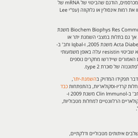
יחד עם זאת, קיימות סתירות בממצאים באשר ליחסי הגומלין בין resistin והשמנת-יתר ו/או סוכרת. במספר מודלים במכרסמים, הודגם שהביטוי של mRNA של
resistin ברקמה השומנית של חיות שמנות לא תאם את רמות חלבון זה בנסיוב, ואילו רמות resistin בנסיוב לא תאמו את רמות אינסולין או גלוקוזה (עפ"י Lee
במחקרים אחרים, נמצא למעשה שהביטוי של resistin ברמת השומן נמצא מדוכא בחיות שמנות (Le Lay וחב' ב-Biochem Biophys Res Commun משנת
resis בצירקולציה נמצאו אמנם מוגברות אך גם בתלות במצבי השמנת יתר או
עמידות לאינסולין בדיווחים של Lee וחב' ב- J Clin Endocrinol Metabol משנת 2003, וכן Hasegawa וחב' ב-Acta Diabetol משנת 2005, ו-Iqbal וחב' ב-
Eur Rev Med Pharmacol Sci משנת 2005. מחקר של Laudes וחב' משנת 2010 ב-Hormon Metab Res מצא שביטוי resistin עלה באופן משמעותי
. נראה מהמסקנות הסותרות במחקרים האמורים שיידרשו מחקרים נוספים
ר תפקידו המדויק ב
השמנת-יתר
,
לות קרדיו-וסקולאריות, בהתפתחות
כבד
, מחלות מעי דלקתיות ומחלת כליות כרונית (עפ"י Filkova וחב' ב-Clin Immunol משנת 2009 ו-
resis קשור למודולציה של מסלולים מולקולאריים הרלוונטיים למחלות מטבוליות,
.
ם המשלבים איתותים מטבוליים ודלקתיים,