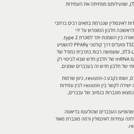
נמצא שתכשירים חדשים לטיפול בסוכרת type 2 ממשפחת ה-thiazolidinediones (להלן TSDs), שפעילותם מפחיתה את העמידות
דות לאינסולין שנגרמת בתאים רבים ברחבי
ה, שזיהה לראשונה חלבון המופרש על ידי
אדיפוציטים, במאמר קלאסי משנת 2001 ב-Nature, חלבון שתכונותיו ההורמונאליות מקשרות לכאורה בין השמנת-יתר לסוכרת type 2.
למרות שחלבון זה התגלה במקור בעכברים, הוא זוהה עד מהרה באדם ובבעלי חיים נוספים. Lazar יצא מהנחה ש-TSDs פועלים דרך קולטני PPARγ להשפיע
על גן ספציפי בתאי השומן הקשור למנגנון האיתות של אינסולין. הוא השתמש בתרבית בשורת תאי עכבר הידועה כ-3T3-L1, ששמשה רבות בתרבית כמודל של
תאי אדיפוציטים "לבנים". בקצרה, כאשר תאים אלה טופלו עם rosiglitazone (תכשיר ממשפחת ה-TSDs), זוהה בהם mRNA של חלבון חדש שבא לביטוי רק
יתרה מכך, כאשר עכברים שמנים אלה טופלו ב-TSDs פחתה משמעותית כמות החלבון הזה שהופרשה מתאי שומן לדם, ושמו נקבע כ-resistin, כיוון שרמות
גבוהות שלו נמצאו בדמם של עכברים סוכרתיים, בהם התפתחה עמידות (resistance) לאינסולין. יתרה מזאת, הוכחה ישירה לקשר בין resistin לבין עמידות
ינסולין ניתנה כאשר עמידות זו התפתחה בעכברים שהוזרקו ישירות עם חלבון זה. בהמשך נמצא שרמות resistin נמצאו מוגברות בנסיוב של עכברים,
ותו מחקר מכונן שהתפרסם ב-Nature, בחנו Lazar וחב' את השאלה האם אמנם הרמות המוגברות של resistin שהופיעו העכברים שהולעטו בדיאטה
זה, הזריקו נוגדנים מסוג IgG כנגד resistin לעכברים בהם התגלתה עמידות לאינסולין ורמה מוגברת מאוד