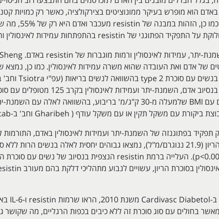
באדם הוא מופרש בעיקר ממונוציטים בצירקולציה, כאשר רק כמויות קט
(Savage וחב' ב-etes
resis בהתפתחות עמידות לאינסולין והשמנת-יתר באדם.
בנסיוב, היו גבוהות יותר במטופלים סוכרתיים עם BMI שלמעלה מ-30 ק"ג/מ' בריבוע
תקין או עם משקל עודף ( Gharibeh וחב' ב-Diabetes Metab משנת 2010).