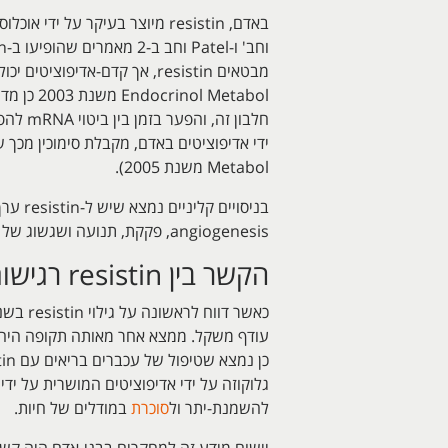
Metabol משנת 2005).
angiogenesis, פקקת, תנועה ושגשוג של תאי שריר חלק בדופן כלי הדם שעלולים לתרום לתהליכי
הקשר בין resistin רגישות לאינסולין, סוכרת ו
עודף משקל. ממצא אחר מאותה תקופה היה שהזרקת נוגדנים כנג
להשמנת-יתר ול
סוכרת
במודלים של חיות.