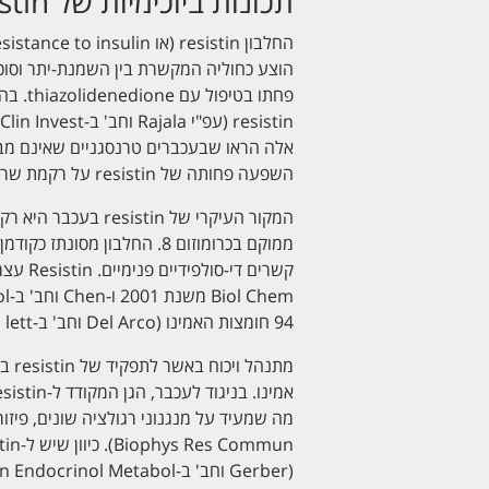
תכונות ביוכימיות של resistin
השפעה פחותה של resistin על רקמת שריר או רקמת שומן (עפ"י Pravence וחב' ב-J Biol Chem משנת 2003).
94 חומצות האמינו (Del Arco וחב' ב-FEBS lett משנת 2003).
(Gerber וחב' ב-J Clin Endocrinol Metabol משנת 2005). באופן נורמאלי, רמות resistin בנסיוב אדם נמוכות מ-10 ננוגרם/מ"ל.