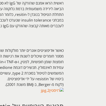
לעכברים מאותה קבוצה שהוזרקו עם IgG ניטרלי. ניסויי חיה אלה הדגימו ש-resistin עשוי להיות קשור בהשראת עמידות לאינסולין כתוצאה מהשמנת יתר.
כאשר אדיפוציטים אוגרים יותר מולקולות ש
מספר חומרים שיכולים לשנות את רגישות הגוף
עמידות לאינסולין. תכ
המשמשים לטיפול בסו
ביטויו של resistin על ידי אדיפוציטים.
(לקוח מ-Berger, ב-BMJ משנת 2001).