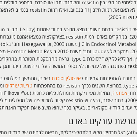
2001ו-Milan וחב' ב-Obes Res משנת 2002). במחקרים באדם, רמות tin
באנשים שמנים בהשוואה לבעלי משקל תקין, אך ללא כל קשר לסוכרת type 2
אינסולין
ו
סוכרת
באדם, מתמשך הפולמוס בדב
טרשת עורקים
ומח
רות,
אסתמה
Gnacinska וחב' ב-Adv Med Sci משנת 2009). בתור שכזה, נראה ש-tin
על יעדים קרדיו-וסקולאריים, בעיקר בכך שהוא משבש את תפקוד האנדותל
(atherosclerosis) כאל תרחיש הקשור לתהליכי דלקת, הביאה לבחינה של מדדי