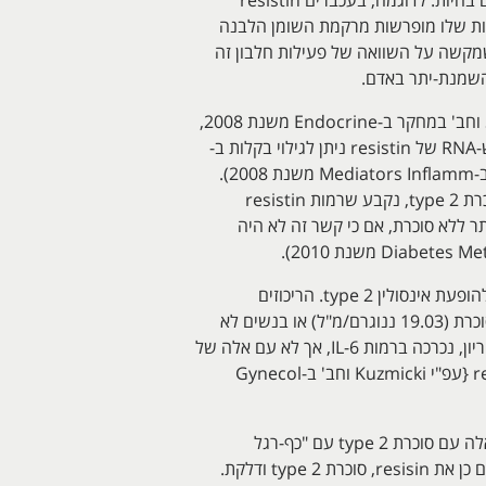
יישום מידע זה למחקרים בבני-אדם היה קשה, בגלל הבדלים מובנים בין האדם למכרסמים בהם התבצעו רוב הניסויים בחיות. לדוגמה, בעכברים resistin
נות שלו מופרשות מרקמת השומן הלבנה
Diab משנת 2001). כמו כן, הזהות במבנה של resistin מעכבר ואדם היא רק של 55%, מה שמקשה על השוואה של פעילות חלבון זה
מספר מחקרים תומכים במתאם חיובי בין השמנת-יתר, עמידות לאינסולין ורמות מוגברות של resistin באדם. Sheng וחב' במחקר ב-Endocrine משנת 2008,
הדגימו את הביטוי של resistin בהפאטוציטים של אדם ואת העובדה שהוא משרה עמידות לאינסולין. כמו כן, נמצא ש-RNA של resistin ניתן לגילוי בקלות ב-
PBMCs באדם, וכן שהוא היה ברמה גבוהה בנשים עם סוכרת type 2 בהשוואה לנשים בריאות (עפ"י Tsiotra וחב' ב-Mediators Inflamm משנת 2008).
בדומה, בחקירת ההבדלים ברמות resistin בנסיוב אדם, השמנת-יתר ועמידות לאינסולין בקרב 125 מטופלים עם סוכרת type 2, נקבע שרמות resistin
, בהשוואה לאלה עם השמנת-יתר ללא סוכרת, אם כי קשר זה לא היה
ממצאים אלה מעידים על ש-resistin משחק תפקיד בפתוגנזה של השמנת-יתר ועמידות לאינסולין באדם, התורמות להופעת אינסולין type 2. הריכוזים
הממוצעים של resistin בנשים עם סוכרת הריון (21.9 ננוגרם/מ"ל), נמצאו גבוהים יחסית לאלה בנשים הרות ללא סוכרת (19.03 ננוגרם/מ"ל) או בנשים לא
הרות (14.8 נוגרם/מ"ל) באופן משמעותי (p<0.001). העלייה ברמת resistin הנצפית בנסיוב של נשים עם סוכרת הריון, נכרכה ברמות IL-6, אך לא עם אלה של
אינסולין, מה שמרמז שהשינויים ברגישות לאינסולין בסוכרת הריון, עשויים לנבוע מתהליכי דלקת בהם מעורב resistin {עפ"י Kuzmicki וחב' ב-Gynecol
יתרה מזאת, Tuttolomondo וחב' במאמר ב-Cardivasc Diabetol משנת 2010, הראו שרמות resistin ו-IL-6 באלה עם סוכרת type 2 עם "כף-רגל
סוכרתית" וכיבים אופייניים, היו גבוהות יותר מאשר בחולים עם סוג סוכרת זה ללא כיבים בכפות הרגליים, מה שקושר גם כן את resisin, סוכרת type 2 ודלקת.