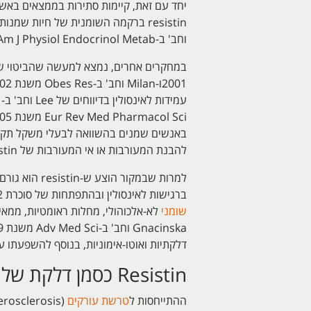
וחב' ב-Am J Physiol Endocrinol Metab משנת 2005).
להבנת המעורבות או אי המעורבות של resistin בפתוגנזה של עמידות לאינסולין המושרה על ידי השמנת יתר ומכן לפתוגנזה של סוכרת type 2.
למרות שבמקור הוצע ש-resistin הוא גורם התורם להתפתחות עמידות ל
ברגישות לאינסולין ובהתפתחות של סוכרת type 2. במרוצת השנים נכרך resistin גם בהתפתחות
שומני
לא-אלכוהולי, מחלות ראומטיות, ממאי
דלקתיות ואוטו-אימוניות, בנוסף להשפעתו 
Resistin כסמן דלקת של טרשת עורקים באדם
ההתייחסות ל
טרשת עורקים