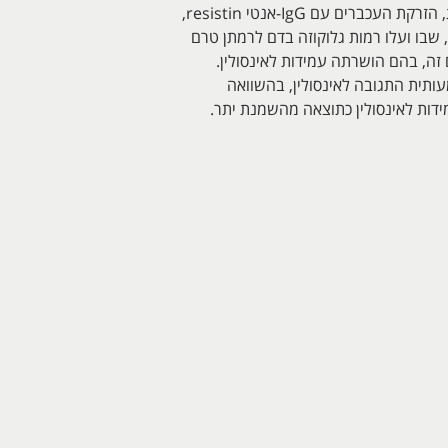
ראשית הראו אמנם שהזרקה של IgG לא ספציפי, לא השפיעה כלל על רמה גלוקוזה בדמם של העכברים. לעומת זאת, הזרקת העכברים עם IgG-אנטי resistin,
ת ההזרקות של נוגדן זה, שבו ועלו רמות גלוקוזה בדם לרמתן טרם
היפר-גליקמיה במודל עכברים זה, בהם הושרתה עמידות לאינסולין.
ברים אלה, נמצא שעכברים שהוזרקו עם נוגדן כנגד resistin שופרה משמעותית התגובה לאינסולין, בהשוואה