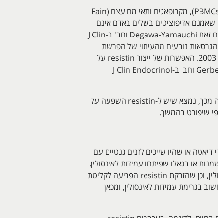
באדם, resistin מיוצר בעיקר על ידי אוכלוסיות תאים שונות מאדיפוציטים, הכוללות תאי דם מונונוקלאריים היקפיים (PBMCs), מקרופאגים ותאי מח עצם (Fain
Biochem Biophys Res משנת 2003). מספר מחקרים הראו שאמנם אדיפוציטים בשלים באדם אינם
מבטאים resistin, אך קדם-אדיפוציטים יכולים לבטא resistin (עפ"י Janke וחב' ב-Obes Res משנת 2002). יחד עם זאת Degawa-Yamauchi וחב' ב-J Clin
 בוגרים באדם, וייתכן שהבדלי הגרסאות נובעים מהעיתוי של הפרשת
חלבון זה, והפער בזמן בין ביטוי mRNA להפרשת החלבון (McTernan וחב' ב-J Clin Endocrinol Metabol משנת 2003. האפשרות של ייצור resistin על
ידי אדיפוציטים באדם, מקבלת סימוכין מכך שבאנשים עם עודף משקל רמות חלבון זה בנסיוב מוגברות משמעותית (Gerber וחב' ב-J Clin Endocrinol
בניסויים קליניים נמצא שיש ל-resistin ערך ניבויי למחלת עורקים כליליים ותמותה מאירועים קרדיו-וסקולאריים. יתרה מכך, נמצא שיש ל-resistin השפעה על
י שיפורט בהמשך.
רים שפוטמו על ידי דיאטה או שהיו שייכים לזנים גנטיים עם
מנות או בכאלו שפיתחו עמידות לאינסולין.
כן נמצא שטיפול של עכברים בריאים עם resistin ריקומביננטי, שיבש בהם את התגובה לגלוקוזה, ואת פעילות אינסולין, וכן שהזרקת resistin הפריעה לקליטת
אינסולין. כל הממצאים הללו הביאו למסקנה ש-resistin משחק תפקיד חשוב בגרימת עמידות לאינסולין, ומכאן