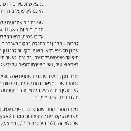
לאינסולין, פועלים דרך הקולטנים ל-PPARγ השכיחים 
שני נתונים אחרונים אל
באדיפוציטים, ואשר יצירתו דוכאה על ידי TSDs. לעומת זאת, כאשר הזינו עכברים במזון עתיר-שומן, היה ייצור משמעותי של חלבון חדש זה בעכברים שמנים.
חולדות ובני-אדם שמנים.
של גלוקוזה (163 מיליגרם לד"ל, בממוצע), ובדקו את השפעת הנוגדנים הללו שהיו אמורים לנטרל את השפעת reistin.