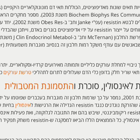
וחב' ו-Patel וחב ב-2 מאמרים שהופיעו ב- Commun
Endocrinol Metabol משנת 2003 כן מדווחים על ייצור resistin על ידי אדיפוציטים
טרשת עורקים
כפ
התסמונת המטבולית
כאשר דווח לראשונה על גילוי resistin בשנת 2001, נמסר על כך שרמות חלבון זה מוגברות בעכב
ד resistin הגדילה את הרגישות ל
אינסולין
בחיות ש
גלוקוזה על ידי אדיפוציטים המושרית על ידי 