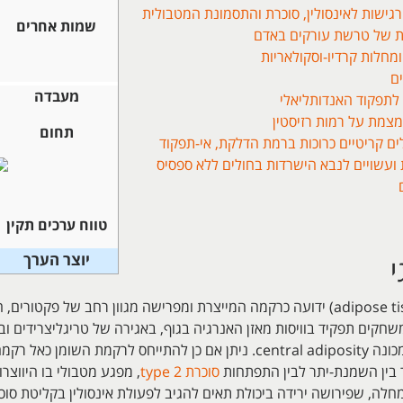
שמות אחרים
מעבדה
צמת על רמות רזיסטין
תחום
resisti בחולים קריטיים כרוכות ברמת הדלקת, אי-תפקוד
 ועשויים לנבא הישרדות בחולים ללא ספסיס
טווח ערכים תקין
יוצר הערך
י
הרקמה השומנית (adipose tissue) ידועה כרקמה המייצרת ומפרישה מגוון רחב של 
משחקים תפקיד בוויסות מאזן האנרגיה בגוף, באגירה של טריגליצרידים ו
לחגורת הבטן, או מה שמכונה central adiposity. ניתן אם כן להתייחס
 בין השמנת-יתר לבין התפתחות
סוכרת type 2
, מפגע מטבולי בו היווצר
ה, שפירושה ירידה ביכולת תאים להגיב לפעולת אינסולין בקליטת סוכר