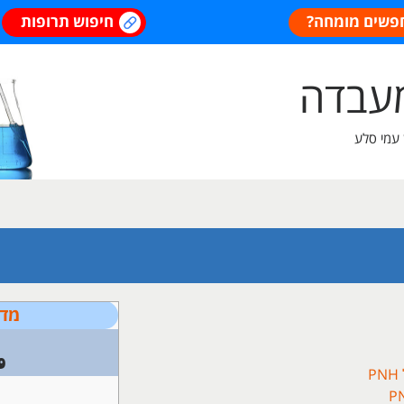
פשים מומחה?
חיפוש תרופות
מעבדה
 עמי סלע
מדר
ג
9
P