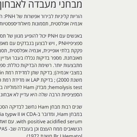
מבחני מעבדה לאבחון PNH
אנמיה אפלסטית, תסמונות מיאלודיספסטיות (RA-MDS) אחדו
באנשים עם PNH יכול להופיע
הספציפיות הרבה שלה היא עדיין לא אבחונית ל-PNH ; בדיקת Flow cytometry מלאה (CD59, CD55, FLAER של גרנולוציטים, מונוציטים ו
Br J Hematol משנת 1972).