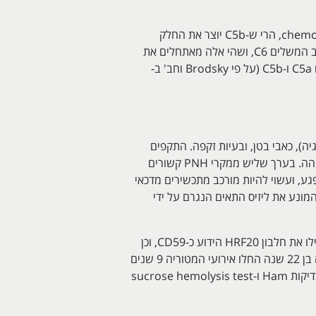
מרכיב המשלים C5 עובר ביקוע ל-2 תת מרכיבים, C5a ו-C5b: בעוד שתפקידו של C5a הוא בעיקר בתופעת ה-chemotaxix, הרי ש-C5b יוצר את החלק
הראשון של תופעת ה-complement membrane attack complex. נמצא ש-C5b יכול ליצור קומפלקס עם מרכיב המשלים C6, ושהי אלה מאתחלים את
"ההתקפה" הממברנאלית של המשלים. מנגנון פעולת eculizumab הוא במניעה של הביקוע של C5 לשני התוצרים C5a ו-C5b (על פי Brodsky וחב' ב-
יספגיה), כאבי בטן, ובעיות זקפה. התקפים
המוליטיים מופיעים באופן בלתי סדיר ועשויים להתעורר עקב זיהומים, ניתוחים, או לאחר פעילות גופנית בעצימות גבוהה. בערך שליש ממקרי PNH קשורים
 עם התסמינים וחומרת המפגע, ועשוי להיות מורכב מתכשירים מדכאי
וליטי, השתלת מח עצם והזרקת eculizumab, הנוגדן החד שבטי המונע את ליזיס התאים הנגרם על ידי
Yamashina וחב' דיווחו ב-N Eng J Med משנת 1990 על כך שכדוריות אדומות של מטופל מאובחן עם PNH לא הכילו את חלבון HRF20 הידוע כ-CD59, וכן
ששני הוריו שהיו בני דודים מדרגה ראשונה הראו חוסר חלקי של חלבון זה שהתאים להטרוזיגוטיות לפגם. במטופל זה בן 22 שנה החלו אירועי המטוריה 9 שנים
קודם לכן, כאשר התגלה בגיל 13 כאשר סבל מאירוע חמור של אנמיה המוליטית והמוגלובינוריה. ב-9 שנות המעקב בדיקות Ham ו-sucrose hemolysis test