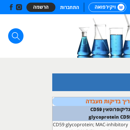
ויקירפואה
הרשמה
התחברות
יך בדיקות מעבדה
ליקופרוטאין CD59
glycoprotein CD5
CD59 glycoprotein; MAC-inhibitory