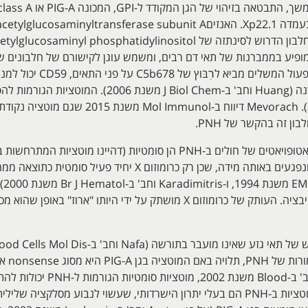
 זה בהקשר של PNH.
המוטציות הפוגעות בגן זה בתאי הגזע ההמאטופויאטים של חולים ב-PNH הן סומטיות
ion
כרומוזום X בנקבות של יונקים עובר אינאקטיבציה. העותק של כרומוזום X מושתק ע
Blood משנת 1995). על פי rikawa
במצבים פיזיולוגיים מסוימים. תאים נושאי מוטציות ב-PNH הם בעלי יתרון הישרדותי, שעשוי