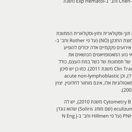
מאשר סלקציה חיובית המסייעת לתאים נושאי מוטציה בגן PIG-A (על פי Araten וחב' ב-Leukemia משנת 2002, ו-Chen וחב' ב-Exp Hematol משנת
תנגודת של תאים אלה להמוליזה תוך-וסקולארית וחוץ-וסקולארית המתווכת
על ידי המשלים. הגברת ההמוליזה התוך-וסקולארית מייצרת המוגלובין חופשי הפועל כ-scavenger יעיל של חד-תחמוצת החנקן (NO) (על פי Rother וחב' ב-
J משנת 2005). הנטרול והחסר של NO נכרך בהגברת הסיכון לפקקת שהיא הסיבה העיקרית לתמותה ב-PNH. אירועים פקקתיים אלה יכולים להופיע
 גם במערכת כלי-הדם המזנטרית. תאי גזע המאטופויאטים הנושאים את
תפתחות של תסמונות של כשל במח העצם, כולל
אנמיה אפלסטית, כמו גם תסמונת מיֶאלודיספלסטית (Wang וחב' ב-Blood משנת 2002, ו-Pu ו-Brodsky ב-Clin Transl Sci משנת 2011). כמו כן יש סיכון
מוגבר שמוטציות אלו ב-PIG-A מגבירות את הסיכון להופעת AML (על פי Hillmen וחב' ב-N Eng J Med משנת 1995), וכן acute non-lymphoblastic
י הקשר המנגנוני של תחלואות המאטולוגיות אלו, אינם מוחוור לחלוטין. יצוין
למרות ש-PNH היא מחלה נדירה עם שכיחות של 1.3 מקרים מדי שנה למיליון נפש (Borowitz וחב' ב-Cytometry B Clin Cytom משנת 2010), יש לה
השפעה עמוקה על איכות החיים של הנגועים בה, ועל הישרדותם. אכן, פיתוחם של טיפולים חדשים הכוללים את eculizumab (שם מותג Soliris) שהוא נוגדן
חד-שבטי המכוון כנגד המרכיב הטרמינאלי C5 של המשלים, שיפר באופן משמעותי את איכות החיים של החולים עם PNH (על פי Hillmen וחב' ב-N Eng J