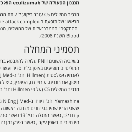
מנגנון הפעולה של eculizumab הוא כדלקמן
Blood משנת 2008).
תסמיני המחלה
בשלביה השונים PNH עלו
מרכיב המשלים C5 (על פי Hillmen וחב' ב-N Eng J Med משנת 2004).
היו חיוביים באופן עקבי, כאשר בפרק זמן זה סבל מ-9 אפיזודות המוליטיות ו-2 אירועים 