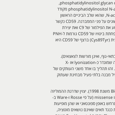
תרומתם של Takeda ,Kinoshita וחב' בהמשך, התבטאה בזיהוי של הגן המקודד ל-GPI, המכונה PIG-A או phosphatidylinositol glycan class A,
הממוקם על הזרוע הקצרה של כרומוזום X בעמדה Xp22.1. האנזיםphosphatidylinositol N-acetylglucosaminyltransferase subunit A מקודד
בבני-אדם על ידי הגן PIG-A. גן זה מקודד לחלבון הדרוש לסינתזה של N-acetylglucosaminyl phosphatidylinositol, שהוא שלב הביניים הראשון
בביו-סינתזה של PGI, שהוא הגליקוליפיד המופיע בממברנות של תאי דם רבים, ומשמש עוגן לקישורם של חלבונים שונים על פני הממברנה. CD59 נקשר
לתאים דרך העוגן הממברנלי GPI. כאשר שפעול המשלים מביא לרׅבּוץ של C5b678 על פני התאים, CD59 יכול למנוע את הפילמור של C9 ואת יצירת
הקומפלקס של המשלים התוקף את הממברנה (Huang וחב' ב-J Biol Chem משנת 2006). המוטציות הגורמות להפחתת ביטויו של CD59 גורמות ל-PNH
(על פי Parker וחב' ב-Blood משנת 2004). Mevorach דיווח ב-Mol Immunol משנת 2015 שגם מוטציה נקודתית (Cys89Tyr) ברצף של CD59 היא
 (דהיינו מוטציות המתרחשות בתאי-גוף, ואינן מורשות לצאצאים).
בתרחיש של PNH נקבות וזכרים מושפעים ונפגעים באותה מידה, שכן רק כרומוזום X יחיד פעיל סומטית כתוצאה ממה שמוגדר כ-lyonization או X-
inactivat (על פי Bessler וחב' ב-EMBO J משנת 1994, ו-Karadimitris וחב' ב-Br J Hematol משנת 2000). זהו תהליך בו אחד משני העותקים של
ל ידי היותו "ארוז" באופן שהוא מכיל מבנה בלתי פעיל מבחינת שעתוק
מדובר אם כן על כך ש-PNH הוא מפגע נרכש של תאי גזע שאינו מועבר בתורשה (Nafa וחב' ב-Blood Cells Mol Dis משנת 1998). יצוין שדרגת ההמוליזה
והפגיעה בצורות היותר מתונות או היותר חמורות של PNH, תלויה באם המוטציה בגן PIG-A היא מסוג nonsense או missense (על פי Rosse ו-Ware ב-
Ho וחב' ב-Blood משנת 2002, מוטציות סומטיות הגורמות ל-PNH יכולות להתרחש באופן ספונטאני או שהן מופיעות
 לנבוע מסלקציה שלילית כנגד תאים שאינם נושאים מוטציה,