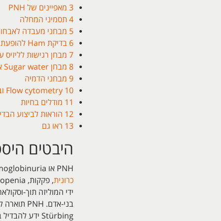
3
מאפיינים של PNH
4
תסמיני המחלה
5
מבחני מעבדה לאבחון NH
6
בדיקת Ham להופעת ליזיס בנסיוב מוחמץ
7
מבחן רגישות לליזיס ע
8
מבחן Sugar water או Sugar lysis
9
מבחני הדמיה
10
Flow cytometry ובדיקת FLAER
11
מודלים בחיות
12
הוראות לביצוע הבדי
13
ראו גם
היבטים היסטור
PNH או paroxysmal nocturnsl hemoglobinuria היא מפגע המטולוגי נרכש המאופיין על ידי המוגלובינוריה לילית,
כרונית