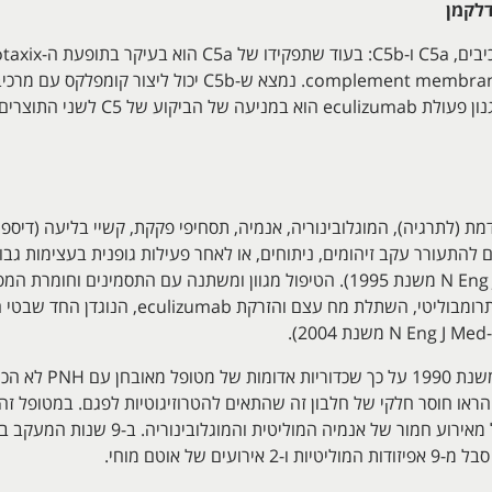
לה להתבטא ברדמת (לתרגיה), המוגלובינוריה, אנמיה, תסחיפי פקקת, קשיי בליעה (ד
לאנמיה אפלסטית (Hillmen וחב' ב-N Eng J Med משנת 1995). הטיפול מגוון ומשתנה
חיסון, אנדרוגנים, עירויי דם, הפארין, טיפול תרומב
של אוטם מוחי.