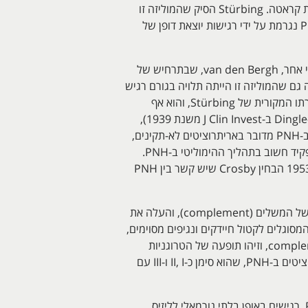
על ידי טראומה לחלקי גוף שונים כמו במאמצי צעדה (march) ממושכת, בריצות מרתון או בקרבות קראטה. Stürbing הסיק שהמוליזה זו
היא תוך-וסקולארית, ואינה מתרחשת במערכת הולכת השתן או בכליות, והוא יצא בהשערה ש-PNH נגרמת על ידי רגישות יוצאת דופן של
המונח PNH נטבע על ידי הרופא ההולנדי Ennekin בשנת 1928, אך עוד קודם לכן הראה הולנדי אחר, van den Bergh, שבתרחיש של
גם שהמוליזה זו הייתה תלויה בגורם רגיש
לחום (heat labile) המופיע בנסיוב. במאמר בשנת 1937 ב-N Eng J Med היה זה Thomas Ham שבחן את השערתו המקורית של Stürbing, והוא אף
הדגים הגברה של המוגלובינוריה במטופלים שעברו עירוי של אמוניום כלוריד מה שהגביר את חומציות הדם (Ham ו-Dingle ב-J Clin Invest משנת 1939),
באותה מידה שביקרבונאט שהפחית את חומציות הדם הביא גם להפחתת ההמוליזה של כדוריות אלה. Ham הסיק שב-PNH מדובר באריתרוציטים לא-תקינים,
ואין כאן מעורבות של תגובת אנטיגן-נוגדן, והוא אף היה הראשון שהציע במאמר משנת 1939 שהמשלים הוא בעל תפקיד חשוב בתהליך ההימוליטי ב-PNH.
בשנת 1944 כרך Dacie את PNH עם תופעת ה-aplasia במח העצם של חולים עם אנמיה ע"ש Fanconi, ובשנת 1953 הבחין Crosby שיש קשר בין PNH
צעד משמעותי נוסף לקראת פיענוח מנגנון PNH נעשה על ידי Pillemer שפענח בשנת 1954 את המסלול החלופי של המשלים (complement), והעלה את
קבוצת חומרים בפלזמת הדם, המסוגלים לקטול חיידקים ונגיפים מסוימים,
בשילוב עם משלים ויוני מגנזיום. בשנות ה-60 היו אלה Dacie ו-Rosse שהשתמשו במבחן complement lysis sensitivity, וזיהו תופעה של הטרוגניות
פנוטיפית (mosaicism) באריתרוציטים של חולים עם PNH, ומאוחר יותר זיהה Rosse שלושה פנוטיפים של אריתרוציטים ב-PNH, שהוא סימן כ-II, I ו-III עם
בשנת 1969 הראו Aster ו-Enright במאמר ב-J Clin Invest שגם טסיות דם (Platelets) וניטרופילים של חולי PNH, רגישים באופן בלתי נורמאלי לליזיס