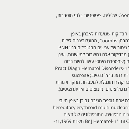
הוריות קליניות לבירור אפשרות של PNH: המוגלובינוריה, המוליזה, פקקת, LDH מוגבר, אנמיה המוליטית שהיא Coombs שלילית, ציטופניות בלתי מוסברות,
ים. הבדיקות שנועדות לאבחן באופן
ספציפיPNH , ויש לבצען בנבדקים עם מאפיינים קליניים הכוללים המוליזה וסקולארית בלתי-מוסברת שהיא שלילית במבחן Coombs, המוגלובינריה לילית,
פקקת בלתי אופיינית, אנמיה אפלסטית, תסמונת מיאלודיסלסטית וכשל נרכש של מח העצם. בדיקה זו מתאימה לצורך ניטור של אנשים המטופלים בגין PNH
חיש של PNH, אם כי כפי שייראה בהמשך, חלק מבדיקות אלה נחשבות למיושנות, ואינן
אים; ספירת רטיקולוציטים (שמספרם היחסי עשוי להיות גבוה
במצבי אנמיה); בדיקת שתן למדידת רמת hemosiderin (על ידי צביעה ב-Prussian blue על פי Kjeldsberg וחב' ב-Pract Diagn Hematol Disorders
משנת 2000) ; בדיקת LAP או מדידת רמת האנזים leukocyte alkaline phosphatase; ביופסיה של מח עצם; מדידת רמת ברזל בנסיוב; sucrose
H להמוליזה בהחמצת הנסיוב; אנליזה מולקולארית לאיתור מוטציות בגן PIG-A, אלא שבדיקה זו מוגבלת למעבדות מחקר ולמרות
תרוציטים, כאשר רק מחלה אחת נוספת הגיבה גם כן באופן חיובי
Ham, ומדובר ב-CDA או congenital dyserythropoietic anemia typw II הידועה גם כ-HEMPAS או hereditary erythroid multi-nuclearity
התסמונת האחרונה יכולה להיות מובדלת בקלות מ-PNH על ידי ההיסטוריה הרפואית, המורפולוגיה של תאים
הנשאבים ממח העצם וכן בעובדה שב- HEMPAS מתקבלת תשובה שלילית במבחן ההמוליזה בסוכרוזה (Crookston וחב' ב-Br J Hematol משנת 1969, וב-