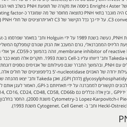
תופעת הליזיס הממברנאלי, גורם המעכב את הנזק שגורם קומפלקס המשלים 
גורם חסר זה שכונה בתחילה 
באריתרוציטים של חולי PNH, וכן נמצאה פעילות ירודה של האנזים e