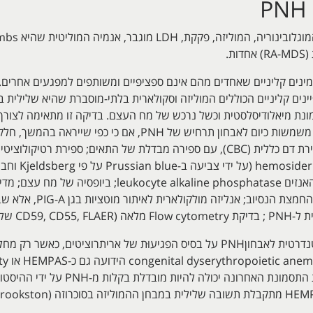
ת.
 מגוון של תסמינים קליניים שאחדים מהם אינם ספציפיים ומשותפים למפגעים אחר
מאובחנת. מספר בדיקות נכללו בעבר ועדיין משמשות כיום לאבחון תר
מתבצעות יותר. רשימת הבדיקות כוללת: ספירת דם כללית (CBC), עם ספירה מבדלת של הת
hemolysis test; מבדק am
אריתרוציטים).
שנים רבות מבחן Ham נחשב לבדיקה הסטנדרטית לאבחוןPNH על בסיס הפגיעוּת של ארי
במבחן 
with positive acidified serum. עם זאת 