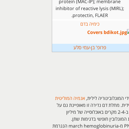
protein (MAC-IP); membrane
inhibitor of reactive lysis (MIRL);
protectin, FLAER.
כימיה בדם
פרופ' בן-עמי סלע
אנמיה המוליטית
מייאלואידית. מחלת דם נדירה זו מאופיינת גם על
ידי המוליזה תוך-וסקולארית המתרחשת בהתקפים ליליים ופקקת מסכנת-חיים. ושכיחותה מוערכת ב-2-4 מקרים באוכלוסייה של מיליון
ת 1882 במטופל בו אובחנה הפרשת המוגלובין חופשי בדגימות שתן.
Stürbing ידע להבדיל בין PNH לבין paroxysmal cold hemoglobinuria וכן להבדיל את PNH מ-march hemoglobinuria הנגרמת