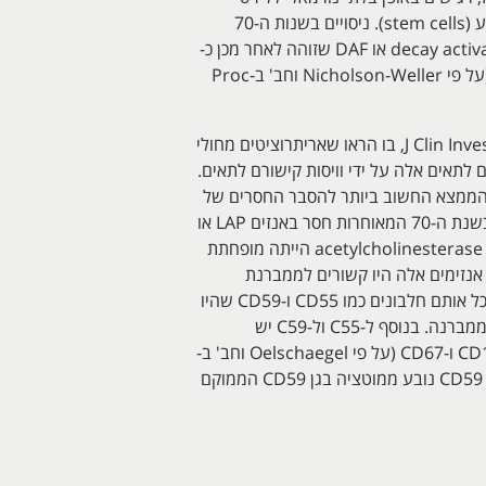
כתוצאה מפעילות המשלים. בכך תגליתם זו של Aster ו-Enright ביססה את מקורה של תופעת PNH בשלב תאי הגזע (stem cells). ניסויים בשנות ה-70
וה-80 הראו שקישורו של מרכיב המשלים C3 היה מוגבר בתאי PNH כתוצאה מחוסר של מה שמוגדר כ-decay activating factor או DAF שזוהה לאחר מכן כ-
CD55, שמשמש כמעכב של האנזים C3 convertase. על ידי כך גדֵל הקישור של C3 לאריתרוציטים של חולי PNH (על פי Nicholson-Weller וחב' ב-Proc
צעד חשוב נוסף בדרך להבנת הפגם בתופעת PNH, נעשה בשנת 1989 על ידי Holguin וחב' במאמר שפרסמו ב-J Clin Invest, בו הראו שאריתרוציטים מחולי
לתאים אלה על ידי וויסות קישורם לתאים.
MIRL או membrane inhibitor of reactive lysis, זוהה בהמשך כ-CD59. אך אולי הממצא החשוב ביותר להסבר החסרים של
CD55 ו-CD59 בהקשר של PNH, היה זה ש-Takeda וחב' דיווחו עליו ב-Cell בשנת 1993. חוקרים אלה מצאו כבר בשנת ה-70 המאוחרות חסר באנזים LAP או
leukocyte alkaline phosphatase בחולים עם PNH, ובהמשך התברר שגם פעילותם של אנזימים נוספים דוגמת acetylcholinesterase הייתה מופחתת
nucleotidas-‏'5 בלימפוציטים של חולים אלה. אנזימים אלה היו קשורים לממברנת
התאים האמורים דרך תאחיזתם ב-glycosylphosphatidylinositol (להלן GPI), ואכן Takeda וחב' יצאו מהנחה שכל אותם חלבונים כמו CD55 ו-CD59 שהיו
חסרים באריתרוציטים של חולי PNH, הם חלבונים הקשורים לממברנה על ידי תאחיזתם ב-GPI, האמור לעגן אותם לממברנה. בנוסף ל-C55 ול-C59 יש
חלבונים ממברנאליים נוספים המעוגנים על ידיGPI , ובין אלה נכללים גם CD14, CD16, CD24, CD48, CD58, CD66b ו-CD67 (על פי Oelschaegel וחב' ב-
Clin Lab Haematol משנת 2001, ו-Piedras ו-Lopez-Karpovitch ב-Cytometry משנת 2000). החסר בחלבון CD59 נובע ממוטציה בגן CD59 הממוקם