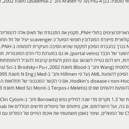
החוסר לדרגותיו של CD55 ו-CD59 על פני האריתרוציטים בחולי PNH, מקטין את ה
AMA
באתרים אנטומיים בלתי-מקובלים כמו ורידי השער של הכבד (portal veins), או
עלי יתרון בהישרדות, ויש להם נטייה לשגשג עם הזמן ולעתים קרובות להוביל לה
leukemias, כמו גם non-Hodgkin's lymphomas ו-Hodkin's disease, אם כ