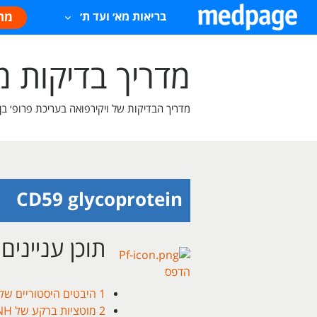
מח
בריאות מא׳ ועד ת׳
מדריך בדיקות 
מדריך הבדיקות של ויקירפואה בעריכת פרופ׳ בן
CD59 glycoprotein
תוכן עניינים
הדפס
1
היבטים היסטוריים של NH
2
מוטציות ברקע של PNH