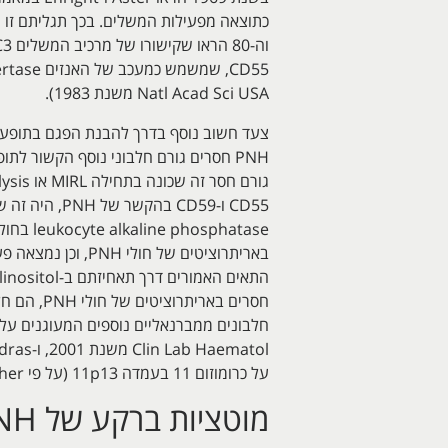
Natl Acad Sci USA משנת 1983).
PNH חסרים גורם חלבוני נוסף הקשור ל
על כרומוזום 11 בעמדה 11p13 (על פי Heckl-Ostreicher וחב' ב- Cytogenet. Cell Genet משנת 1993).
מוטציות ברקע של PNH