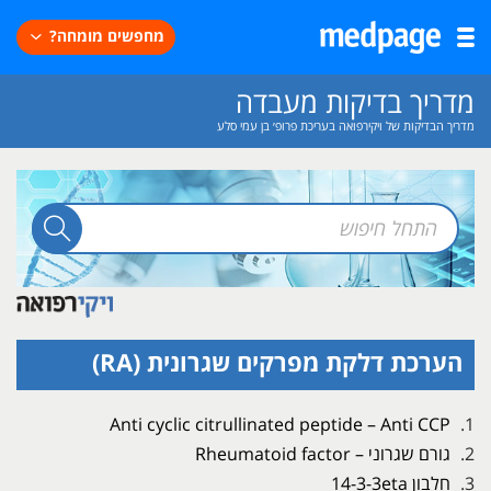
מחפשים מומחה?
מדריך בדיקות מעבדה
מדריך הבדיקות של ויקירפואה בעריכת פרופ׳ בן עמי סלע
הערכת דלקת מפרקים שגרונית (RA)
Anti cyclic citrullinated peptide – Anti CCP
גורם שגרוני – Rheumatoid factor
חלבון 14-3-3eta