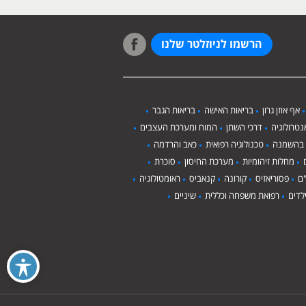
הרשמו לניוזלטר שלנו
אף אוזן גרון
בריאות האישה
בריאות הגבר
טרולוגיה
דרכי השתן
המוח ומערכת העצבים
 בהשמנה
טכנולוגיה רפואית
כאב והרדמה
מחלות זיהומיות
מערכת החיסון
סוכרת
ם
פסוריאזיס
קורונה
קנאביס
ראומטולוגיה
לדים
רפואת משפחה וכללית
שיניים