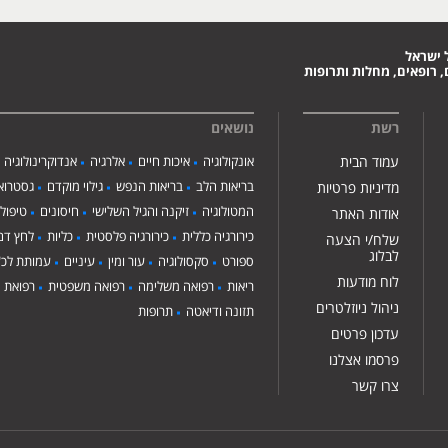
 ישראל
 רופאים, מחלות ותרופות
רשת
נושאים
עמוד הבית
אונקולוגיה
איכות חיים
אלרגיה
אנדוקרינולוגיה
בריאות הלב
בריאות הנפש
גילוי מוקדם
גסטרואנ
מדיניות פרטיות
המטולוגיה
זיקנה והגיל השלישי
חיסונים
טיפול
אודות האתר
כירורגיה כללית
כירורגיה פלסטית
כליות
לחץ דם
שלח/י הצעה
לבלוג
ספורט
סקסולוגיה
עור ומין
עיניים
עמותת לכ"
לוח מודעות
ריאות
רפואה משלימה
רפואה משפטית
רפואת י
ניהול ניוזלטרים
תזונה ודיאטה
תרופות
עדכון פרטים
פרסמו אצלנו
צרו קשר