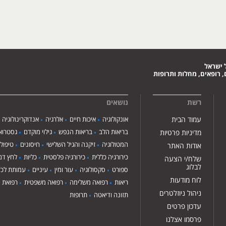
 ישראל
 רופאים, מחלות ותרופות
רשת
נושאים
עמוד הבית
אונקולוגיה
איכות חיים
אלרגיה
אנדוקרינולוגיה
בריאות הלב
בריאות הנפש
גילוי מוקדם
גסטרואנ
מדיניות פרטיות
המטולוגיה
זיקנה והגיל השלישי
חיסונים
טיפול
אודות האתר
כירורגיה כללית
כירורגיה פלסטית
כליות
לחץ דם
שלח/י הצעה
לבלוג
ספורט
סקסולוגיה
עור ומין
עיניים
עמותת לכ"
לוח מודעות
ריאות
רפואה משלימה
רפואה משפטית
רפואת י
ניהול ניוזלטרים
תזונה ודיאטה
תרופות
עדכון פרטים
פרסמו אצלנו