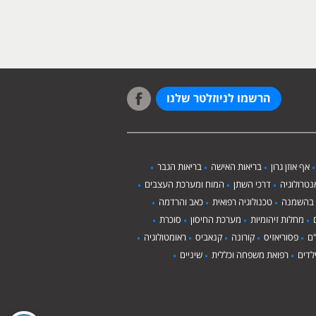
הרשמו לניוזלטר שלנו
אף אוזן גרון
בריאות האישה
בריאות הגבר
טרולוגיה
דרכי השתן
המוח ומערכת העצבים
 בהשמנה
טכנולוגיה רפואית
כאב והרדמה
מחלות זיהומיות
מערכת החיסון
סוכרת
ם
פסוריאזיס
קורונה
קנאביס
ראומטולוגיה
לדים
רפואת משפחה וכללית
שיניים