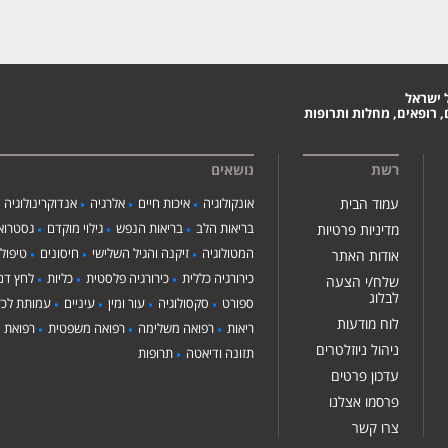
 ישראל
 רופאים, מחלות ותרופות
רשת
נושאים
עמוד הבית
אונקולוגיה
איכות חיים
אלרגיה
אנדוקרינולוגיה
בריאות הלב
בריאות הנפש
גילוי מוקדם
גסטרואנ
מדיניות פרטיות
המטולוגיה
זיקנה והגיל השלישי
חיסונים
טיפול
אודות האתר
כירורגיה כללית
כירורגיה פלסטית
כליות
לחץ דם
שלח/י הצעה
לבלוג
ספורט
סקסולוגיה
עור ומין
עיניים
עמותת לכ"
לוח מודעות
ריאות
רפואה משלימה
רפואה משפטית
רפואת י
ניהול ניוזלטרים
תזונה ודיאטה
תרופות
עדכון פרטים
פרסמו אצלנו
צרו קשר