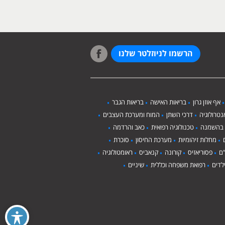
הרשמו לניוזלטר שלנו
אף אוזן גרון
בריאות האישה
בריאות הגבר
טרולוגיה
דרכי השתן
המוח ומערכת העצבים
 בהשמנה
טכנולוגיה רפואית
כאב והרדמה
מחלות זיהומיות
מערכת החיסון
סוכרת
ם
פסוריאזיס
קורונה
קנאביס
ראומטולוגיה
לדים
רפואת משפחה וכללית
שיניים