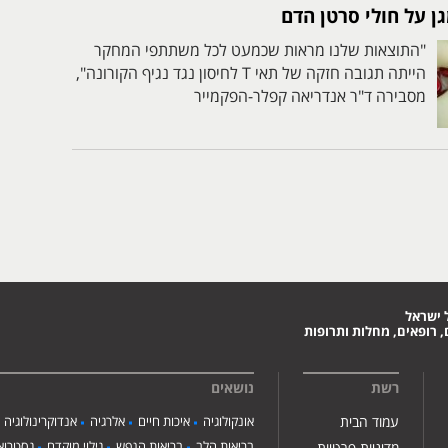
גן על חולי סרטן הדם
"התוצאות שלנו מראות שכמעט לכל משתתפי המחקר
הייתה תגובה חזקה של תאי T לחיסון נגד נגיף הקורונה",
מסבירה ד"ר אנדריאה קפלר-הפקמייר
 ישראל
 רופאים, מחלות ותרופות
רשת
נושאים
עמוד הבית
אונקולוגיה
איכות חיים
אלרגיה
אנדוקרינולוגיה
בריאות הלב
בריאות הנפש
גילוי מוקדם
גסטרואנ