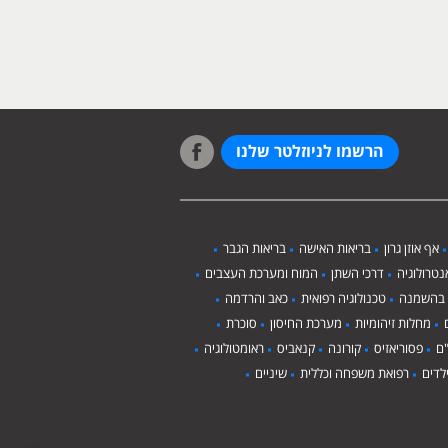
הרשמו לניוזלטר שלנו
אף אוזן גרון
בריאות האישה
בריאות הגבר
טרולוגיה
דרכי השתן
המוח ומערכת העצבים
 בהשמנה
טכנולוגיה רפואית
כאב והרדמה
מחלות זיהומיות
מערכת החיסון
סוכרת
ם
פסוריאזיס
קורונה
קנאביס
ראומטולוגיה
לדים
רפואת משפחה וכללית
שיניים