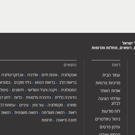
 ישראל
 רופאים, מחלות ותרופות
רשת
נושאים
עמוד הבית
אונקולוגיה
איכות חיים
אלרגיה
אנדוקרינולוגיה
בריאות הלב
בריאות הנפש
גילוי מוקדם
גסטרואנ
מדיניות פרטיות
המטולוגיה
זיקנה והגיל השלישי
חיסונים
טיפול
אודות האתר
כירורגיה כללית
כירורגיה פלסטית
כליות
לחץ דם
שלח/י הצעה
לבלוג
ספורט
סקסולוגיה
עור ומין
עיניים
עמותת לכ"
לוח מודעות
ריאות
רפואה משלימה
רפואה משפטית
רפואת י
ניהול ניוזלטרים
תזונה ודיאטה
תרופות
עדכון פרטים
פרסמו אצלנו