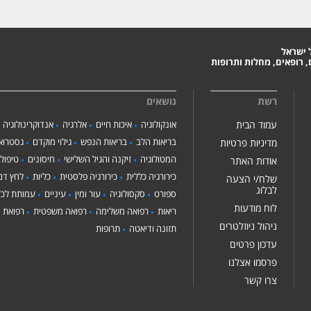
 ישראל
 רופאים, מחלות ותרופות
רשת
נושאים
עמוד הבית
אונקולוגיה
איכות חיים
אלרגיה
אנדוקרינולוגיה
בריאות הלב
בריאות הנפש
גילוי מוקדם
גסטרואנ
מדיניות פרטיות
המטולוגיה
זיקנה והגיל השלישי
חיסונים
טיפול
אודות האתר
כירורגיה כללית
כירורגיה פלסטית
כליות
לחץ דם
שלח/י הצעה
לבלוג
ספורט
סקסולוגיה
עור ומין
עיניים
עמותת לכ"
לוח מודעות
ריאות
רפואה משלימה
רפואה משפטית
רפואת י
ניהול ניוזלטרים
תזונה ודיאטה
תרופות
עדכון פרטים
פרסמו אצלנו
צרו קשר