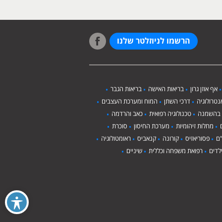
הרשמו לניוזלטר שלנו
אף אוזן גרון
בריאות האישה
בריאות הגבר
טרולוגיה
דרכי השתן
המוח ומערכת העצבים
 בהשמנה
טכנולוגיה רפואית
כאב והרדמה
מחלות זיהומיות
מערכת החיסון
סוכרת
ם
פסוריאזיס
קורונה
קנאביס
ראומטולוגיה
לדים
רפואת משפחה וכללית
שיניים