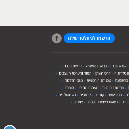
הרשמו לניוזלטר שלנו
אף אוזן גרון
בריאות האישה
בריאות הגבר
טרולוגיה
דרכי השתן
המוח ומערכת העצבים
 בהשמנה
טכנולוגיה רפואית
כאב והרדמה
מחלות זיהומיות
מערכת החיסון
סוכרת
ם
פסוריאזיס
קורונה
קנאביס
ראומטולוגיה
לדים
רפואת משפחה וכללית
שיניים