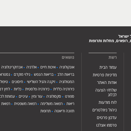
 ישראל
 רופאים, מחלות ותרופות
רשת
נושאים
עמוד הבית
אונקולוגיה
איכות חיים
אלרגיה
אנדוקרינולוגיה
בריאות הלב
בריאות הנפש
גילוי מוקדם
גסטרואנ
מדיניות פרטיות
המטולוגיה
זיקנה והגיל השלישי
חיסונים
טיפול
אודות האתר
כירורגיה כללית
כירורגיה פלסטית
כליות
לחץ דם
שלח/י הצעה
לבלוג
ספורט
סקסולוגיה
עור ומין
עיניים
עמותת לכ"
לוח מודעות
ריאות
רפואה משלימה
רפואה משפטית
רפואת י
ניהול ניוזלטרים
תזונה ודיאטה
תרופות
עדכון פרטים
פרסמו אצלנו