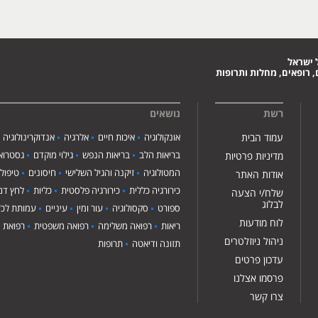
 ישראל
 רופאים, מחלות ותרופות
רשת
נושאים
עמוד הבית
אונקולוגיה
איכות חיים
אלרגיה
אנדוקרינולוגיה
בריאות הלב
בריאות הנפש
גילוי מוקדם
גסטרואנ
מדיניות פרטיות
המטולוגיה
זיקנה והגיל השלישי
חיסונים
טיפול
אודות האתר
כירורגיה כללית
כירורגיה פלסטית
כליות
לחץ דם
שלח/י הצעה
לבלוג
ספורט
סקסולוגיה
עור ומין
עיניים
עמותת לכ"
לוח מודעות
ריאות
רפואה משלימה
רפואה משפטית
רפואת י
ניהול ניוזלטרים
תזונה ודיאטה
תרופות
עדכון פרטים
פרסמו אצלנו
צרו קשר