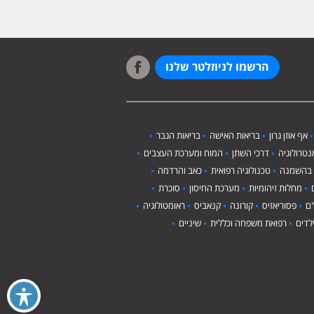
הרשמו לניוזלטר שלנו
אף אוזן גרון
בריאות האישה
בריאות הגבר
טרולוגיה
דרכי השתן
המוח ומערכת העצבים
 בהשמנה
טכנולוגיה רפואית
כאב והרדמה
מחלות זיהומיות
מערכת החיסון
סוכרת
ם
פסוריאזיס
קורונה
קנאביס
ראומטולוגיה
לדים
רפואת משפחה וכללית
שיניים