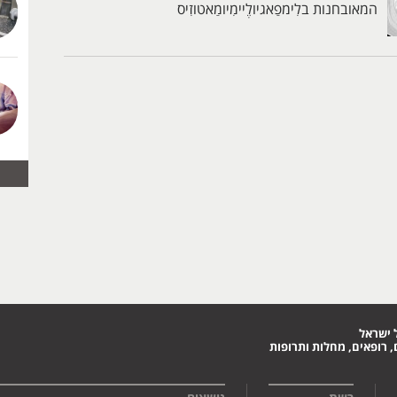
המאובחנות בלִימפַאגיולֶיימִיומַאטוזִיס
 ישראל
 רופאים, מחלות ותרופות