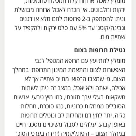
מומלץ לאכול ארוחה קלה המכילה פחמימות,
ירקות וחלבונים. אין הכרח לאכול ארוחה מבושלת
וניתן להסתפק ב-2 פרוסות לחם מלא או דגנים
וגבינה/קוטג' עד 5% עם סלט ירקות ולהקפיד על
שתיית מים.
נטילת תרופות בצום
מומלץ להתייעץ עם הרופא המטפל לגבי
האפשרות לצום והתאמת המינון התרופתי במהלך
הצום. מי שמצבו הרפואי מחייב שתייה אך לא
אכילה, ישתה ולא יאכל. במצב זה ניתן לשתות
משקאות בעלי ערך תזונתי, כמו מיץ טבעי. אנשים
הסובלים ממחלות כרוניות, כמו סוכרת, מחלות
כליה, יתר לחץ דם ומחלות לב ונוטלים תרופות
באופן קבוע, עלולים לסבול משינויים מסכני חיים
במהלך הצום – היפוגליקמיה (ירידה בערכי הסוכר