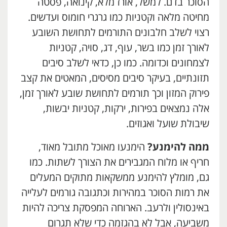
הסוכר בדם. למשל, אורז מלא, קינואה, פסטה
מחיטה מלאה וקטניות כמו גרגרי חומוס ועדשים.
רצוי לשלב חלבונים התורמים לתחושת השובע
לאורך זמן כמו בשר, עוף, דג, סויה, קטניות
לצמחונים וכדומה. כמו כן, כדאי לשלב סיבים
תזונתיים, בעיקר סיבים מסיסים, המאטים את קצב
פירוק המזון וכך תורמים לתחושת שובע לאורך זמן,
אלה נמצאים בפירות, ירקות, קטניות יבשות,
שיבולת שועל ואגוזים.
ממה להימנע?
הימנעו מאוכל מתובל מאוד,
חריף או מלוח המגבירים את הצורך לשתות. כמו
גם, מומלץ להימנע ממשקאות מתוקים המעלים
את רמות הסוכר במהירות וכתגובה גורמים לעלייה
באינסולין ולרעב. הארוחה המפסקת צריכה להיות
משביעה, אבל לא בהגזמה כדי שלא תגרום