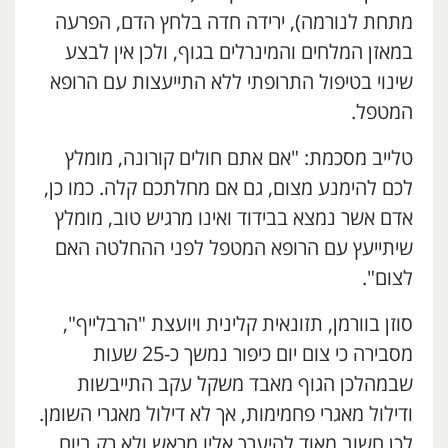
מתחת לנורמה), ירידה חדה בלחץ הדם, הפרעה
במאזן המלחים והמינרלים בגוף, ולכן אין לבצע
שינוי בטיפול התרופתי ללא התייעצות עם הרופא
המטפל.
טלייב מסכמת: "אם אתם חולים קורונה, מומלץ
לכם להימנע מצום, גם אם מחלתכם קלה. כמו כן,
אדם אשר נמצא בבידוד ואינו מרגיש טוב, מומלץ
שיתייעץ עם הרופא המטפל לפני ההחלטה האם
לצום".
סוזן בוורמן, תזונאית קלינית ויועצת "הרבלייף",
מסבירה כי צום יום כיפור נמשך כ-25 שעות
שבמהלכן הגוף מאבד משקל עקב התייבשות
ודילול מאגרי פחמימות, אך לא דילול מאגרי השומן.
לכן חשוב מאוד להיערך אליו מראש ולא רק ביום