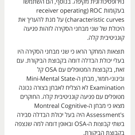
נוירופסיכולוגית מקיפה. בנוסף, הם השתמשו
בעקומות ROC
י
(receiver operating
characteristic curves) על מנת להעריך את
היכולת של שני מבחני הסקירה לזהות פגיעה
קוגניטיבית קלה.
תוצאות המחקר הראו כי שני מבחני הסקירה היו
בעלי יכולת הבדלה דומה בקבוצת הביקורת. עם
זאת, בקבוצות המטופלים עם OSA קל
ובינוני-חמור, מבחן ה-Mini-Mental State
Examination לא הצליח לאבחן בצורה נכונה
מטופלים עם פגיעה קוגניטיבית קלה. החוקרים
מצאו כי מבחן ה-Montreal Cognitive
Assessment's היה בעל יכולת הבדלה סבירה
בשתי קבוצות ה-OSA ובאופן דומה למה שנצפה
בקבוצת הביקורת.