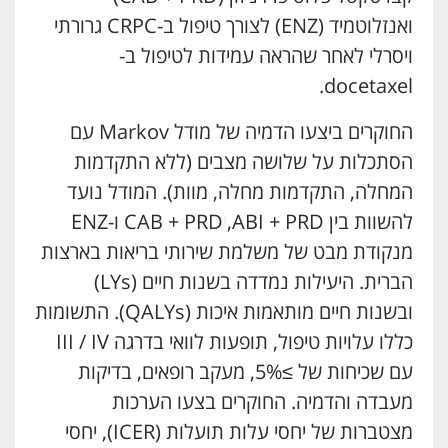
ואנזלוטמיד (ENZ) לצורך טיפול ב-CRPC גרורתי
ויסרלי לאחר שהראה עמידות לטיפול ב-
docetaxel.
החוקרים ביצעו הדמיה של מודל Markov עם
הסתכלות על שלושה מצבים (ללא התקדמות
המחלה, התקדמות מחלה, מוות). המודל נועד
להשוות בין ABI + PRD,
י
CAB + PRD ו-ENZ
מנקודת מבט של משלמת שירותי בריאות בארצות
הברית. היעילות נמדדה בשנות חיים (LYs)
ובשנות חיים מותאמות איכות (QALYs). התשומות
כללו עלויות טיפול, תופעות לוואי בדרגה III / IV
עם שכיחות של ≥5%, מעקב רופאים, בדיקות
מעבדה והדמיה. החוקרים בצעו הערכות
מצטברות של יחסי עלות תועלות (ICER), יחסי