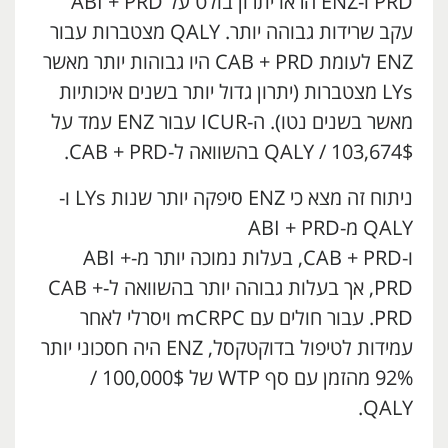
PRD ו-ENZ הראו יתרון בולט על ABI + PRD
עקב שרידות גבוהה יותר. QALY מצטברות עבור
ENZ לעומת CAB + PRD היו גבוהות יותר מאשר
LYs מצטברות (יתרון גדול יותר בשנים איכותיות
מאשר בשנים נטו). ה-ICUR עבור ENZ עמד על
103,674$ / QALY בהשוואה ל-CAB + PRD.
ניתוח זה מצא כי ENZ סיפקה יותר שנות LYs ו-
QALY מ-ABI + PRD
ו-CAB + PRD, בעלות נמוכה יותר מ-ABI +
PRD, אך בעלות גבוהה יותר בהשוואה ל-CAB +
PRD. עבור חולים עם mCRPC ויסרלי לאחר
עמידות לטיפול בדוקטקסל, ENZ היה חסכוני יותר
92% מהזמן עם סף WTP של 100,000$ /
QALY.