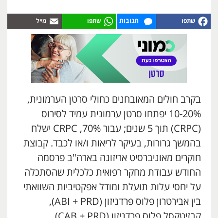
תגובות
בקרב חולים המאובחנים כחולי סרטן הערמונית,
10-20% יפתחו סרטן ערמונית עמיד לסירוס
(CRPC) תוך 5 שנים; עבור 70%, CRPC ישלח
בהמשך גרורות, בעיקר לריאות ו/או לכבד. קבוצת
חוקרים מאוניברסיט אריזונה בארה"ב פרסמה
החודש עבודת מחקר רפואית כלכלית שהסתכלה
על יחסי עלות תועלת ומודל אפקטיביות השוואתי
בין אבירטרון פלוס פרדניזון (ABI + PRD),
קבזיטקסל פלוס פרדניזון (CAB + PRD)