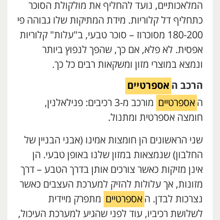
המלאכותיים, נועד להחליף את מולקולת הסוכר
כתחליף דל קלוריות. מידת המתיקות שלו גבוהה פי
180-200 מסוכרוז – סוכר טבעי, ב"עלות" קלוריות
אפסית. לא פלא, אם כך, שהפך לנפוץ ביותר
ונמצא במוצרי מזון ומשקאות רבים כל כך.
הרכב ה
אספרטיים
ה
אספרטיים
מורכב מ-3 רכיבים: פנילאלנין,
חומצה אספרטית ומתנול.
שני הראשונים הן חומצות אמינו (אבני הבניין של
החלבון) שנמצאות במזון שלנו באופן טבעי. הן
אינן מזיקות כאשר צורכים אותן בדרך הטבע – דרך
מזונות, אך עלולות להזיק למערכת העצבים כאשר
נצרכות לבדן. ה
אספרטיים
מתפרק מיידית
לשלושת רכיביו, עוד לפני שהגיע למערכת העיכול,