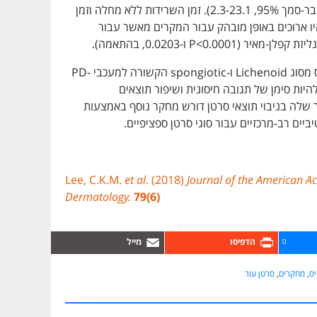
סיכויים, 7.3; רווח בר-סמך 95%, 2.3-23.1). זמן השרידות ללא מחלה וזמן
ו ארוכים באופן מובהק עבור המקרים מאשר עבור
ר (P<0.0001 ו-0.0203, בהתאמה).
לסיכום, דרמטיטיס מסוג Lichenoid ו-spongiotic הקשורה למעכבי PD-
שויה להיות סימן של תגובה חיסונית ושיפור תוצאים
ך שלה בניבוי תוצאי סרטן דורש מחקר נוסף באמצעות
יים רב-מרכזיים עבור סוגי סרטן ספציפיים.
Lee, C.K.M.
et al
. (2018)
Journal of the American A
Dermatology.
79(6)
0
יס
,
מחקרים
,
סרטן עור