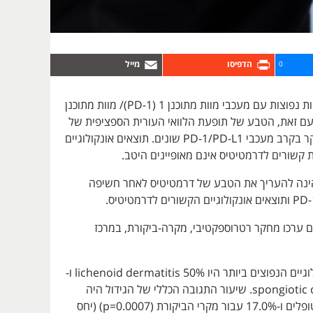
0
תופעות לוואי עוריות נפוצות עם מעכבי מוות מתוכנן 1 (PD-1)/ מוות מתוכנן
אנד 1 (PDL). עם זאת, הטבע של תופעת הלוואי העורית הספציפית של
דרמטיטיס לא נחקר בקרב מעכבי PD-1/PD-L1 שונים. תוצאים אונקולוגיים
 קשורים לדרמטיטיס אינם מאופיינים היטב.
ינה להעריך את הטבע של דרמטיטיס לאחר חשיפה
ם ערכו מחקר רטרוספקטיבי, מקרה-ביקורת, במרכז
הדפוסים ההיסטולוגיים הנפוצים ביותר היו lichenoid dermatitis 50% ו-
spongiotic dermatitis 40%. שיעור התגובה הכללי של הגידול היה
65.0% עבור המטופלים ו-17.0% עבור מקרי הביקורת (p=0.0007) (יחס