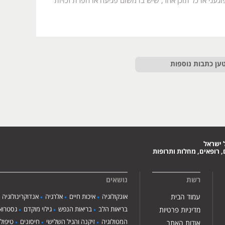
געני או כל תוכן אחר, שיש בו משום פגיעה או הפרת זכויות
ען כתבות נוספות
 ישראל
 רופאים, מחלות ותרופות
רשת
נושאים
עמוד הבית
אונקולוגיה
איכות חיים
אלרגיה
אנדוקרינולוגיה
בריאות הלב
בריאות הנפש
גילוי מוקדם
גסטרואנ
מדיניות פרטיות
המטולוגיה
זיקנה והגיל השלישי
חיסונים
טיפול
אודות האתר