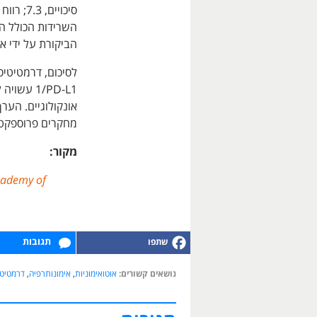
השרידות הכולל הי
הביקורת על ידי אנליזת קפלן-מאי
1/PD-L1 ע
אונקולוגיים. הער
מחקרים פרוספקטיב
מקור:
cademy of
תגובות
נושאים קשורים:
אוטואימוניות
,
אימונותרפיה
,
דרמטיט