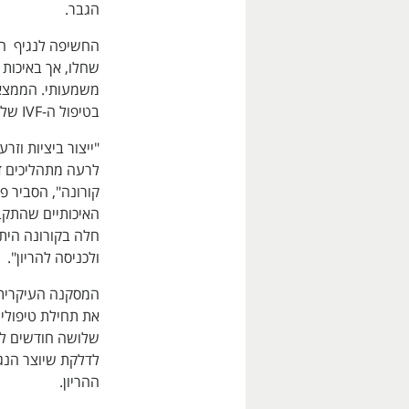
הגבר.
החשיפה לנגיף ה
שחלו, אך באיכות 
משמעותי. הממצא 
בטיפול ה-IVF של תשעת הזוגות הללו.
"ייצור ביציות וז
לרעה מתהליכים ד
קורונה", הסביר פ
האיכותיים שהתקב
חלה בקורונה היתה
ולכניסה להריון".
המסקנה העיקרית 
את תחילת טיפולי
שלושה חודשים לפח
לדלקת שיוצר הנג
ההריון.