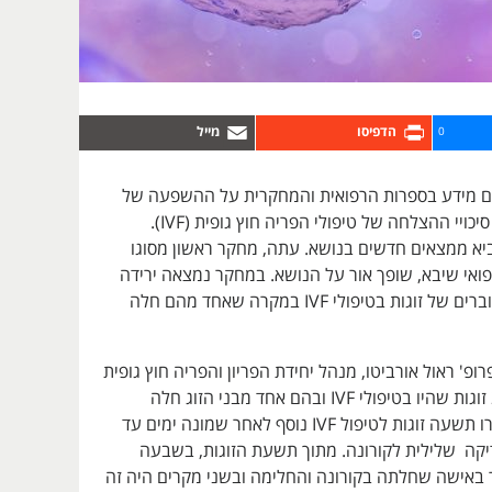
0
ים מידע בספרות הרפואית והמחקרית על ההשפעה של
וירוס הקורונה על סיכויי ההצלחה של טיפולי הפריה חוץ גופית (IVF).
 ממצאים חדשים בנושא. עתה, מחקר ראשון מסוגו
ואי שיבא, שופך אור על הנושא. במחקר נמצאה ירידה
בשיעור איכות העוברים של זוגות בטיפולי IVF במקרה שאחד מהם חלה
פ' ראול אורביטו, מנהל יחידת הפריון והפריה חוץ גופית
בשיבא, נבדקו 22 זוגות שהיו בטיפולי IVF ובהם אחד מבני הזוג חלה
בקורונה. מהם חזרו תשעה זוגות לטיפול IVF נוסף לאחר שמונה ימים עד
בדיקה שלילית לקורונה. מתוך תשעת הזוגות, בשבעה
 באישה שחלתה בקורונה והחלימה ובשני מקרים היה זה