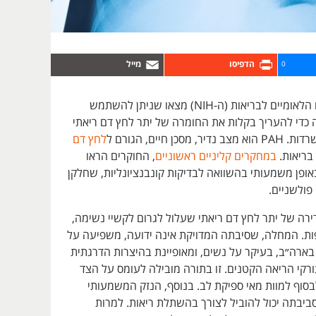
0
חוקרים מהמכונים הלאומיים לבריאות (ה-NIH) מצאו שניתן להשתמש
כדי להעריך בקלות את החומרה של יתר לחץ דם ריאתי
לחץ דם
בריאות.
במחקרים קליניים ראשוניים
, החוקרים הראו
ופן משמעותי בהשוואה לבדיקות קונבנציונליות, שחלקן
ולשניים.
 נדירה של יתר לחץ דם ריאתי שעלול לגרום לקשיי נשימה,
פות. המחלה, שסיבתה המדויקת אינה ידועה, משפיעה על
 אנשים בארה״ב, בעיקר על נשים, ומאופיינת בהיצרות הדרגתית
רקי הריאה הקטנים. זו בתורה מובילה לעומס על הצד
בסוף למוות מאי ספיקת לב. בנוסף, הנזק המשמעותי
ביבתה יכול להוביל לצורך בהשתלת ריאות. למרות