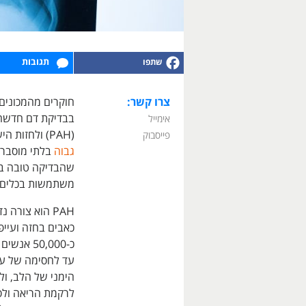
תגובות
צרו קשר:
בבדיקת דם חדשה 
אימייל
(PAH) ולחזות הישרדות. PAH הוא מצב נדיר, מסכן חיים, הגורם ל
פייסבוק
גבוה
בלתי מוסבר 
שהבדיקה טובה בא
משתמשות בכלים פ
PAH הוא צורה
כאבים בחזה ועיי
כ-50,000
עד לחסימה של עו
הימני של הלב, ול
לרקמת הריאה ולס