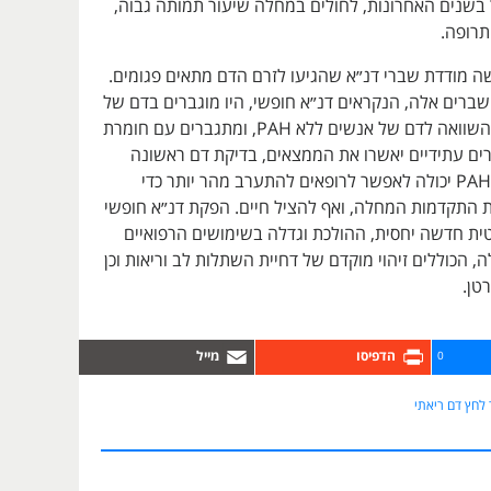
בשנים האחרונות, לחולים במחלה שיעור תמותה גבוה,
 מודדת שברי דנ״א שהגיעו לזרם הדם מתאים פגומים.
שברים אלה, הנקראים דנ״א חופשי, היו מוגברים בדם של
חולים עם PAH בהשוואה לדם של אנשים ללא PAH, ומתגברים עם חומרת
ם עתידיים יאשרו את הממצאים, בדיקת דם ראשונה
מסוגה עבור חולי PAH יכולה לאפשר לרופאים להתערב מהר יותר כדי
ת התקדמות המחלה, ואף להציל חיים. הפקת דנ״א חופשי
טית חדשה יחסית, ההולכת וגדלה בשימושים הרפואיים
, הכוללים זיהוי מוקדם של דחיית השתלות לב וריאות וכן
טן.
0
 לחץ דם ריאתי