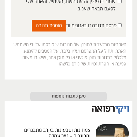
שמור בדפדפן זה את השם, האימייל והאתר שלי
לפעם הבאה שאגיב.
פרסם תגובה זו באנונימיות
האחריות הבלעדית לתוכנן של תגובות שיפורסמו על ידי משתמשי
האתר, תחול על המפרסם ועליו בלבד. על המגיבים להימנע
מלכלול בתגובות תוכן פוגעני או כל תוכן אחר, שיש בו משום
פגיעה או הפרת זכויות של גורם כלשהו
טען כתבות נוספות
צמחונות וטבעונות בקרב מתבגרים
ומבוגרים – נייר עמדה