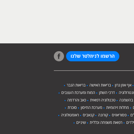
הרשמו לניוזלטר שלנו
אף אוזן גרון
בריאות האישה
בריאות הגבר
טרולוגיה
דרכי השתן
המוח ומערכת העצבים
 בהשמנה
טכנולוגיה רפואית
כאב והרדמה
מחלות זיהומיות
מערכת החיסון
סוכרת
ם
פסוריאזיס
קורונה
קנאביס
ראומטולוגיה
לדים
רפואת משפחה וכללית
שיניים