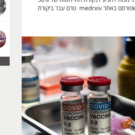
הנחשבת לנמוכה ביותר. הדו"ח שפורסם באתר medrxiv טרם עבר ביקורת