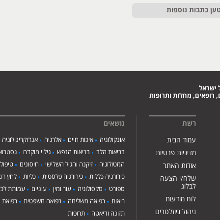
ען כתבות נוספות
 ישראל
 רופאים, מחלות ותרופות
רשת
נושאים
עמוד הבית
אונקולוגיה
איכות חיים
אלרגיה
אנדוקרינולוגיה
בריאות הלב
בריאות הנפש
גילוי מוקדם
גסטרואנ
מדיניות פרטיות
המטולוגיה
זיקנה והגיל השלישי
חיסונים
טיפול
אודות האתר
כירורגיה כללית
כירורגיה פלסטית
כליות
לחץ דם
שלח/י הצעה
לבלוג
ספורט
סקסולוגיה
עור ומין
עיניים
עמותת לכ"
לוח מודעות
ריאות
רפואה משלימה
רפואה משפטית
רפואת י
ניהול ניוזלטרים
תזונה ודיאטה
תרופות