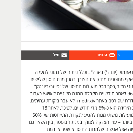
0
תמול (יום ד') בארה"ב וכלל ניתוח של נתוני למעלה
לף מחוסנים מחזק את הצורך במתן מנת חיסון שלישית
וני הדוח,בסך הכל מועילות החיסון של "פייזר/ביונטק"
ירדה משיא של 96% לאחר חודשיים מקבלת המנה השנייה ל-84% כעבור
שישה חודשים. הדו"ח שפורסם באתר medrxiv לא עבר ביקורת עמיתים.
על פי הדו"ח, קצב הירידה הוא כ-6% מדי חודשיים. לפיכך, לאחר 18
חודשים עשויה המועילות משתי מנות להגיע לנקודת התייחסות של 50%
יותר – עוד הצדקה לצורך במנת הבוסטר, בין השאר גם
 אצל אנשים שלמרות החיסון אושפזו או רמת