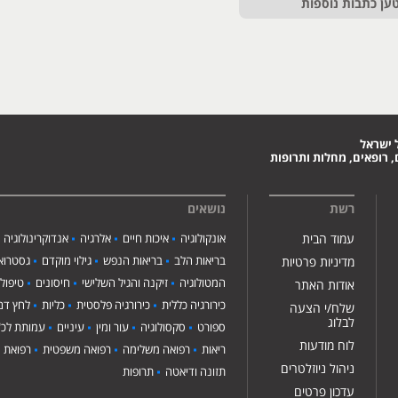
ען כתבות נוספות
 ישראל
 רופאים, מחלות ותרופות
רשת
נושאים
עמוד הבית
אונקולוגיה
איכות חיים
אלרגיה
אנדוקרינולוגיה
בריאות הלב
בריאות הנפש
גילוי מוקדם
גסטרואנ
מדיניות פרטיות
המטולוגיה
זיקנה והגיל השלישי
חיסונים
טיפול
אודות האתר
כירורגיה כללית
כירורגיה פלסטית
כליות
לחץ דם
שלח/י הצעה
לבלוג
ספורט
סקסולוגיה
עור ומין
עיניים
עמותת לכ"
לוח מודעות
ריאות
רפואה משלימה
רפואה משפטית
רפואת י
ניהול ניוזלטרים
תזונה ודיאטה
תרופות
עדכון פרטים