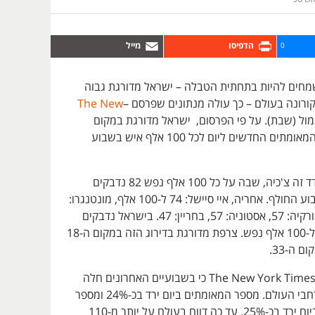
0
שמחים להיות בתחתית הטבלה – ישראל מדורגת גבוה
ורונה בעולם – כך עולה מנתונים שפרסם –
The New
מול (שבת). על פי הפרסום, ישראל מדורגת במקום
השמיני בממוצע המאומתים החדשים ליום לכל 100 אלף איש בשבוע
בראש הדירוג במדד זה צ'כיה, שבה על כל 100 אלף נפש 82 נדבקים
בממוצע ליום בשבוע החולף. אחריה, איי סיישל: 74 ל-100 אלף, מונטנגרו:
71 ל-100 אלף, טורקיה: 57, אסטוניה: 57, בחריין: 47. בישראל נדבקים
בממוצע ביום 41 ל-100 אלף נפש. צרפת מדורגת בדירוג הזה במקום ה-18
 ה-33.
עוד עולה מנתוני The New York Times כי בשבועיים האחרונים חלה
נסיגה במגיפה ברחבי העולם. מספר המאומתים ביום ירד בכ-24% ומספר
המתים מקורונה ביום ירד בכ-25%. עד כה דווח בעולם על יותר מ-110