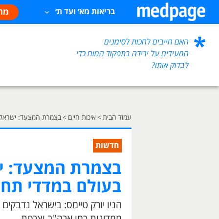
מח
בריאות מא׳ ועד ת׳
האם חייבים לחכות לסימנים
המעידים על ירידה בתפקוד המוח כדי
לבדוק אותו?
עמוד הבית
>
איכות חיים
>
בצמרת המצעד: ישראל במקום ה-8 בעולם במד
חדשות
בעולם במדדי תחל
ממדינות כמו ארה"ב וצרפת