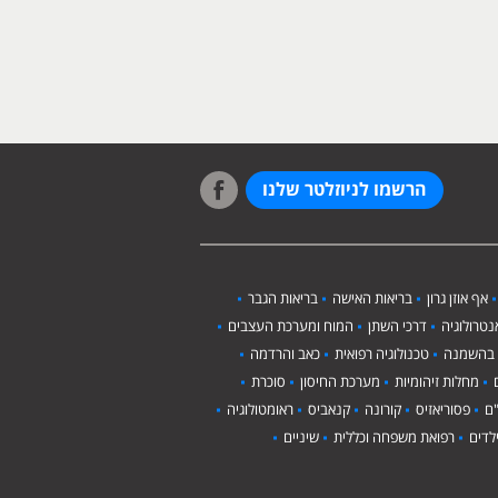
הרשמו לניוזלטר שלנו
אף אוזן גרון
בריאות האישה
בריאות הגבר
טרולוגיה
דרכי השתן
המוח ומערכת העצבים
 בהשמנה
טכנולוגיה רפואית
כאב והרדמה
מחלות זיהומיות
מערכת החיסון
סוכרת
ם
פסוריאזיס
קורונה
קנאביס
ראומטולוגיה
לדים
רפואת משפחה וכללית
שיניים