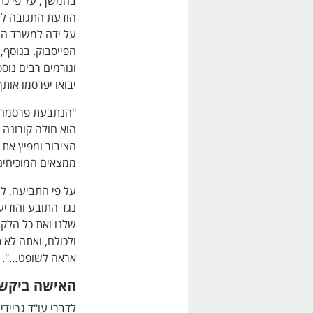
בהמשך, על פי כ
הודעת התגובה לת
על ידה למשרד הח
הפייסבוק. בנוסף,
וגורמים רבים נו
יבואו יפרסמו אות
"הנתבעת פרסמה בח
הוא חולה קורונה
הציבור ומפיץ את
ממצאים המוכיחים ז
על פי התביעה, 
נגד התובע והודיע
שלנו ואת כל הלקו
ולכולם, ואתה לא
אראה לשופט…".
האישה ביקשה
לדברי עו"ד גרייד