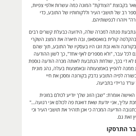
השאר בקבוצת "הצודקת" המונה כמה עשרות אלפי צפיות,
ר רב של תושבי העיר וללקוחותיו של התובע, כדי
ה" ויזהרו לנפשותיהם.
הנתבעת פנתה למכרה שלה, הידועה כבעלת קשרים רבים
בהקלטה קולית בוואטסאפ, ובה תיארה את המצג השקרי
קורונה והוא ובת זוגו היו בעסקיו של התובע, תוך שהם
 לכל עבר, "ולא מספרים לאף אחד", כך לשון ההודעה
לא די בכך, שולחת הנתבעת לאותה מכרה הודעה נוספת
ממנה להפיץ באמצעותה ובאמצעות בעלה, נהג מונית
שורה לפיה התובע נדבק בקורונה ומסכן את חיי
ו"ד גריידי בתביעה.
ישה אומרת: "שבן הזוג שלך יודיע לכולם במונית
מכת עליך, אני יודעת שאת דואגת פה לכולם אני רגועה…"
תגובה הודיעה המכרה כי אכן תזהיר את תושבי העיר וכי
 זאת גם.
בר התרסקו