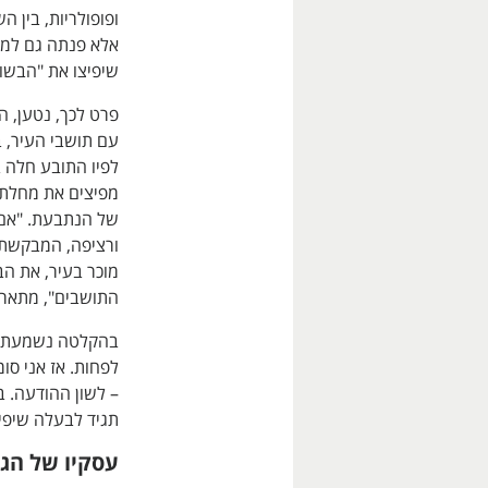
ופופולריות, בין 
אלא פנתה גם למספ
שיפיצו את "הבשור
פרט לכך, נטען, 
עם תושבי העיר, 
לפיו התובע חלה ב
מפיצים את מחלתם
של הנתבעת. "אם 
ורציפה, המבקשת 
מוכר בעיר, את הב
התושבים", מתאר ע
בהקלטה נשמעת הא
לפחות. אז אני סו
– לשון ההודעה. ב
תגיד לבעלה שיפיץ
עסקיו של הג