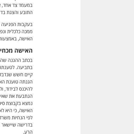
במעמד צד אחד, אכ
התובע והצגת בדי
בעקבות הפגיעה ה
ממכה כלכלית ונפ
האישה, באמצעות עו"ד גר
האישה מכחי
בכתב ההגנה שהג
בתביעה. לטענתה, 
קיים חשש שנדבק ב
הגנתה טוענת האי
להיכנס לבידוד, ול
הנתבעת את שאיח
נמצא בקבוצת סיכו
האישה, כי היא לא
בדרישה שיישאר בב
הרע.