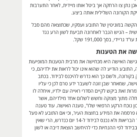
ן נתן צו הרחקה אך ביטל אותו מיידית, לאחר התערבות
קת הקורונה השלילית אותה ביצע.
קשה במוניטין של התובע ועסקיו, שכתוצאה מהם סבל
שית – הגיש הגבר לאחרונה תביעת לשון הרע נגד
יידי, בסך 191,000 שקל.
שה את הטענות
ישה האישה היא מכחישה את מרבית הטענות המופיעות
התובע הודיע לה שהוא אינו יכול לראות את ילדיהם, כי
קורונה, ולשם כך הוא נדרש להיכנס לבידוד. בכתב
שה, שמאחר שבן זוגה לשעבר ידע טרם לכן כי עליו
מרות זאת ביקש לקיים הסדרי ראייה עם ילדיו, איחלה לו
לה מתוך מצוקה וחשש לשלום אחד מילדיהם, אשר
ן נוכח הרקע הרפואי שלו", טענה האישה. עוד טענה
 פרסמה את המידע בחוצות העיר, וכי אם התובע לא פעל
לפי הנחיות משרד הבריאות ולא נכנס לבידוד ל-14 יום כנדרש, הרי שאין
ידוד לפי ההנחיות כדי להיחשב הוצאת דיבה או לשון