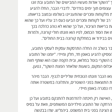
 "השקר אודות מעשיו המבישים של התובע ובת זוגו
ומים תוך ימים בודדים". לדברי הגבר, החלו להגיע
ות מלקוחות ומכרים שהתעניינו בשלומו ובמצב בריאותו.
רב של לקוחות ומכרים הביעו כעס רב עליו ועל כך שהוא
את בריאות הציבור, ועל כך שהוא לא נוהג כהלכה בכך
ת הסוד הכמוס, לפיו הוא וזוגתו חולי קורונה, ולמרות
ם בבידוד או במחלקת קורונה בבית החולים".
בר בשלב זה החלה התרסקות עסקית לעסקי התובע,
פסיקו להגיע באופן חד, חלק ומיידי. "יומנו של התובע
 השקרי בוטל במלואו, ובית הקפה שבו הוא שותף חווה
או הגבר וזוגתו הנוכחית שליליים לנגיף. הגבר מיהר
 התוצאות בפני השוטרים, והתלונה במשטרה אותה
 נסגרה באופן מיידי.
י, האישה רק חיכתה להזדמנות להתנקם בתובע ועל כן
רחקה של התובע מילדיהם המשותפים, וזאת על בסיס
תן הציגה בפני בית המשפט. ביהמ"ש, שדן בבקשה