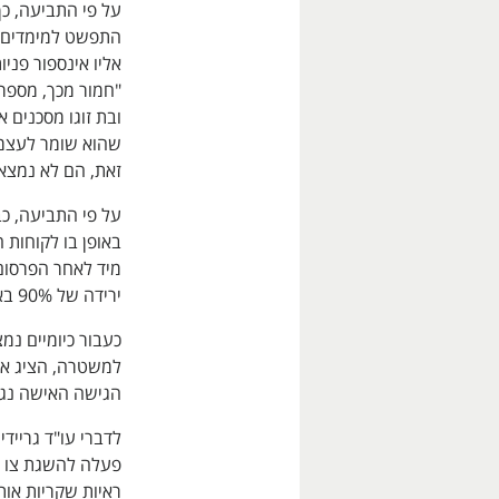
על פי התביעה, כך
התפשט למימדים עצ
אליו אינספור פני
"חמור מכך, מספר 
ובת זוגו מסכנים 
שהוא שומר לעצמו א
זאת, הם לא נמצאי
על פי התביעה, כ
באופן בו לקוחות ה
מיד לאחר הפרסום
ירידה של 90% באכלוס המקום, בשעות שלאחר הפצת השקר", נטען.
כעבור כיומיים נמצ
למשטרה, הציג את
הגישה האישה נגדו
לדברי עו"ד גרייד
פעלה להשגת צו ה
ראיות שקריות או