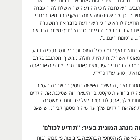
תב התביעה, מספר שעות לאחר שהנתבעת שלחה את
ובע, היא כתבה לו כי ההודעה שהוא שלח לה הועברה
ינוך, וכן, שהיא פרסמה אותה בהיקף רחב מאד ברחבי
 הודיעה לו האישה כי היא יידעה בדבר את המשטרה
ספים בעיר. בהמשך הודעתה כתבה: "תכף משרד הבריאות
ך… פרסומת חינם…".
וצות העיר ומול כלל המוסדות הרלוונטיים, כי התובע
 מאומת אשר למרות היותו חולה, ממשיך ומסתובב בקרב
 המחלה ברחבי העיר, וזאת כאמור מבלי שבדקה או ראתה
את", טוען עו"ד גריידי.
למחרת היום, המשיכה האישה במסע ההשחרה העצום
ה לו בהודעות טקסט, בין השאר: "זה שסיכנת את הילדים
חות שלך, את כולם, תודה לאל שדיווחתי למשטרה
 תראה את הילדים שלך עד שיהיה מסמך לביהמ"ש שאני
 מנהג המונית בעיר: "תודיע לכולם"
י, האישה לא הסתפקה בהפצה בקבוצות פייסבוק רבות