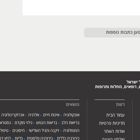
ען כתבות נוספות
 ישראל
 רופאים, מחלות ותרופות
רשת
נושאים
עמוד הבית
אונקולוגיה
איכות חיים
אלרגיה
אנדוקרינולוגיה
בריאות הלב
בריאות הנפש
גילוי מוקדם
גסטרואנ
מדיניות פרטיות
המטולוגיה
זיקנה והגיל השלישי
חיסונים
טיפול
אודות האתר
כירורגיה כללית
כירורגיה פלסטית
כליות
לחץ דם
שלח/י הצעה