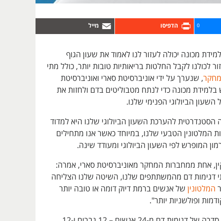
0
דת מכונה יכולה לעזור לנו לאמוד את שעון הגוף
ור לכולנו לקבל החלטות בריאותיות טובות יותר, כולל מתי
חקר
, שנערך על ידי אוניברסיטת סארי ואוניברסיטת
 בלמידת מכונה כדי לנתח מטבוליטים בדם ולחזות את
השעון הביולוגי הפנימי שלנו.
ה הסטנדרטית להערכת השעון הביולוגי שלנו היא למדוד
ת המלטונין הטבעי שלנו, במיוחד כאשר אנו מתחילים
רמון המופרש לפי השעון הביולוגי ומעודד שינה.
ין, אחת ממחברות המחקר מאוניברסיטת סארי, אמרה:
 דגימות דם מהמשתתפים שלנו, השיטה שלנו הצליחה
ר
המלטונין
של אנשים ברמת דיוק דומה או טובה יותר
מות ופולשניות יותר".
צוות המחקר אסף סדרה של דגימות דם מ-24 אנשים – 12 גברים ו-12