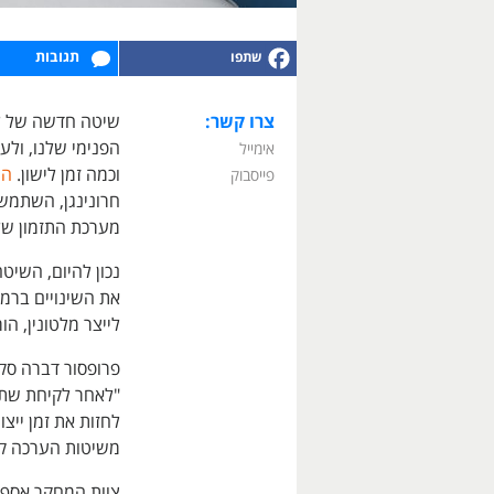
תגובות
צרו קשר:
שיטה חדשה של למי
הפנימי שלנו, ולעז
אימייל
וכמה זמן לישון.
המ
פייסבוק
חרונינגן, השתמש
מערכת התזמון של 
נכון להיום, השיט
את השינויים ברמו
לייצר מלטונין, הו
פרופסור דברה סק
"לאחר לקיחת שתי
לחזות את זמן ייצו
משיטות הערכה קוד