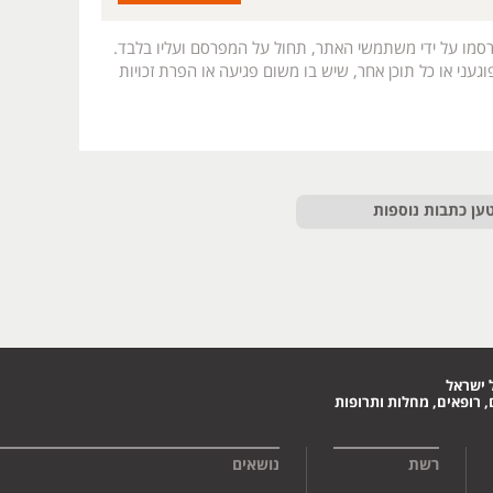
רסמו על ידי משתמשי האתר, תחול על המפרסם ועליו בלבד.
געני או כל תוכן אחר, שיש בו משום פגיעה או הפרת זכויות
ען כתבות נוספות
 ישראל
 רופאים, מחלות ותרופות
רשת
נושאים