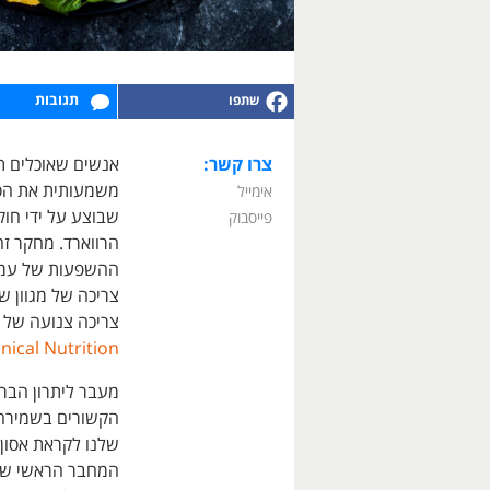
תגובות
צרו קשר:
אנשים שאוכלים תז
משמעותית את הסי
אימייל
שבוצע על ידי חוק
פייסבוק
הרווארד. מחקר ז
ההשפעות של עמי
צריכה של מגוון ש
צריכה צנועה של 
nical Nutrition.
מעבר ליתרון הבריא
הקשורים בשמירה 
שלנו לקראת אסון 
המחבר הראשי של ה