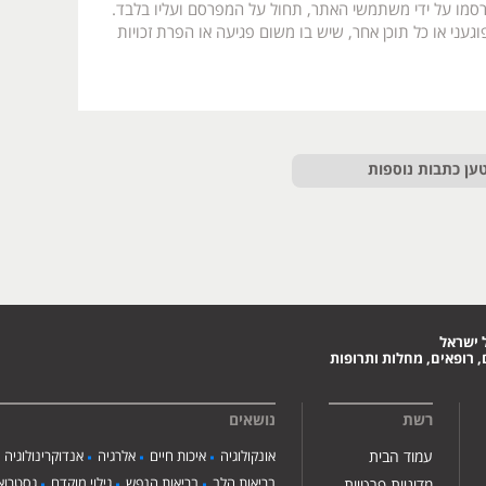
רסמו על ידי משתמשי האתר, תחול על המפרסם ועליו בלבד.
געני או כל תוכן אחר, שיש בו משום פגיעה או הפרת זכויות
ען כתבות נוספות
 ישראל
 רופאים, מחלות ותרופות
רשת
נושאים
עמוד הבית
אונקולוגיה
איכות חיים
אלרגיה
אנדוקרינולוגיה
בריאות הלב
בריאות הנפש
גילוי מוקדם
גסטרואנ
מדיניות פרטיות