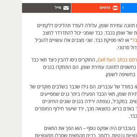
0
ו תזונה עתירת שומן, עלולה לעודד תהליכים דלקתיים
 של שומן בכבד. כבד שומני יכול להתדרדר למצב
ד
" או לאי ספיקת כבד. שני מצבים אלו עשויים להוביל
ול סרטני.
רסם בכתב העת
Cell
, החוקרים ניסו להבין כיצד תאי כבד
נחשפים לתזונה עתירת שומן. הם התמקדו בגנים
בחשיפה לשומן.
במודל של עכברים. הם גילו שכבר בשלבים מוקדים של
רת שומן, תאי הכבד הפעילו ביתר גנים שמסייעים
ם. במקביל, נצפתה ירידה בגנים שונים החיוניים
באדם בריא. כתוצאה מכך, ירד שיעור חילוף החומרים
כבד.
בעכברים היה אפקט נוסף – הוא הפך את התאים
טציות גנטיות. כלומר, רבים מהתאים שסבלו ממוטציות