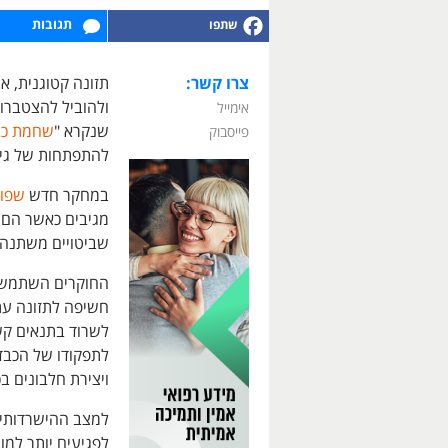
תגובות
צרו קשר:
תזונה קטוגנית, א
ולהוביל להצטברות
אימייל
שנקרא "
שחמת כב
פייסבוק
להתפתחות של גיד
במחקר חדש
שפו
מגיבים כאשר הם 
שביטויים משתנה 
החוקרים השתמשו 
חשיפה לתזונה עתי
לשרוד בתנאים קשי
לתפקודו של הכבד 
ויצירת חלבונים ב
למצב ההישרדותי 
לפגיעים יותר למו