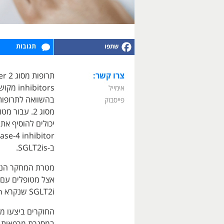
תגובות
צרו קשר:
תרופו
bitors
אימייל
בהשוואה לתרופות
פייסבוק
ב-SGLT2is.
מטרת המחקר הנוכ
SGLT2i שנקרא empagliflozin.
החוקרים ביצעו מ