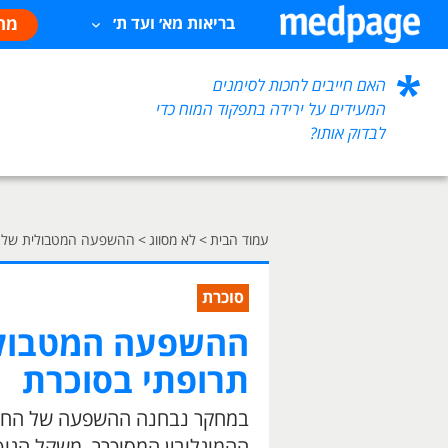
מח
בריאות מא׳ ועד ת׳
האם חייבים לחכות לסימנים
המעידים על ירידה בתפקוד המוח כדי
לבדוק אותו?
עמוד הבית
>
לא מסווג
>
ההשפעה המטבולית של ה
סוכרת
ההשפעה המטבולי
תרופתי בסוכרת
ההמוגלובין המסוכרר, משקל הגוף ו-BMI של חולי ס