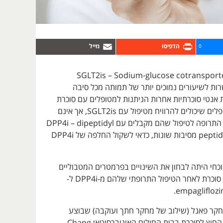
0
ת מסוג SGLT2is – Sodium-glucose cotransporter 2
inhi מקושרות לשיעורים נמוכים יותר של תמותה מכל סיבה
 אנטי סוכרתיות אחרות הניתנות למטופלים עם סוכרת
מסוג 2. עבור מטופלים שיכולים להרוויח מטיפול עם SGLT2is, אך אינם
יכולים להוסיף את התרופה לטיפול שהם מקבלים עם DPP4i – dipeptidyl
peptidase-4 inhibitor מסיבות שונות, כדאי לשקול החלפה של DPP4i
חי היתה לבחון את השינויים בפרמטרים המטבוליים
אצל מטופלים עם סוכרת לאחר הטיפול התרופתי שלהם מ-DPP4i ל-
חקר פאנל (שילוב של מחקר חתך ועוקבה) שבוצע
במסגרת מרפאות החוץ לסוכרת בבית החולים האוניברסיטאי Chang