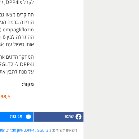
לקבל DPP4is, לא היה שינוי מובהק ב-HbA1c.
הירידה ברמה הגלו
empagliflozin
י
הה
אותו טיפול עם DPP4is.
המחקר הדגים את 
על מנת להבין את
מקור:
e
38
,6.
תגובות
נושאים קשורים:
SGLT2is
,
DPP4i
,
איזון סוכרת
,
המוג