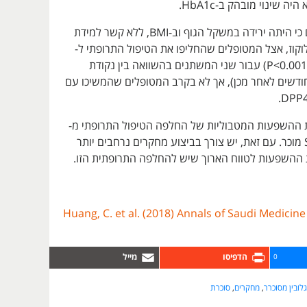
החוקרים מצאו גם כי היתה ירידה במשקל הגוף וב-BMI, ללא קשר למידת
קוז, אצל המטופלים שהחליפו את הטיפול התרופתי ל-
(P<0.001) עבור שני המשתנים בהשוואה בין נקודת
תחלה לבין 6 חודשים לאחר מכן), אך לא בקרב המטופלים שהמשיכו עם
ההשפעות המטבוליות של החלפה הטיפול התרופתי מ-
DPP4i ל-SGLT2i מוכר. עם זאת, יש צורך בביצוע מחקרים נרחבים יותר
 ההשפעות לטווח הארוך שיש להחלפה התרופתית הזו.
Huang, C. et al. (2018) Annals of Saudi Medicin
0
לובין מסוכרר
,
מחקרים
,
סוכרת