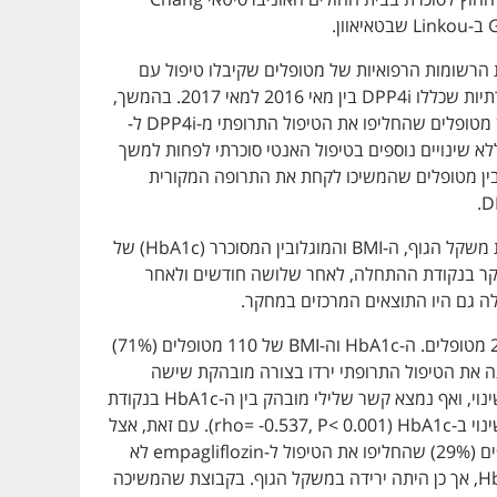
ן.
 הרשומות הרפואיות של מטופלים שקיבלו טיפול עם
תרופות אנטי סוכרתיות שכללו DPP4i בין מאי 2016 למאי 2017. בהמשך,
החוקרים השוו בין מטופלים שהחליפו את הטיפול התרופתי מ-DPP4i ל-
empaglifloz ללא שינויים נוספים בטיפול האנטי סוכרתי לפחות למשך
ין מטופלים שהמשיכו לקחת את התרופה המקורית
החוקרים בדקו את משקל הגוף, ה-BMI והמוגלובין המסוכרר (HbA1c) של
 בנקודת ההתחלה, לאחר שלושה חודשים ולאחר
ה גם היו התוצאים המרכזים במחקר.
במחקר נכללו 236 מטופלים. ה-HbA1c וה-BMI של 110 מטופלים (71%)
את הטיפול התרופתי ירדו בצורה מובהקת שישה
חודשים לאחר השינוי, ואף נמצא קשר שלילי מובהק בין ה-HbA1c בנקודת
ב-HbA1c
י
(rho= -0.537, P< 0.001). עם זאת, אצל
45 מטופלים נוספים (29%) שהחליפו את הטיפול ל-empagliflozin לא
היה שינוי ב-HbA1c, אך כן היתה ירידה במשקל הגוף. בקבוצת שהמשיכה