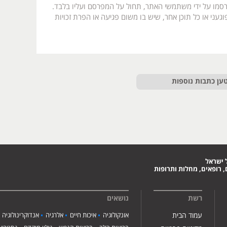
רסמו על ידי משתמשי האתר, תחול על המפרסם ועליו בלבד.
געני או כל תוכן אחר, שיש בו משום פגיעה או הפרת זכויות
ען כתבות נוספות
 ישראל
 רופאים, מחלות ותרופות
רשת
נושאים
עמוד הבית
אונקולוגיה
איכות חיים
אלרגיה
אנדוקרינולוגיה