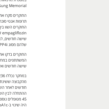
Gung Memorial ב-Linkou שבטאיאוו
החוקרים סקרו את
in
שישה חודשים, לב
שלהם מסוג DPP4i.
המשתתפים במחקר
שישה חודשים ואל
מהקבוצה ששינתה 
ההתחלה לבין השינוי 