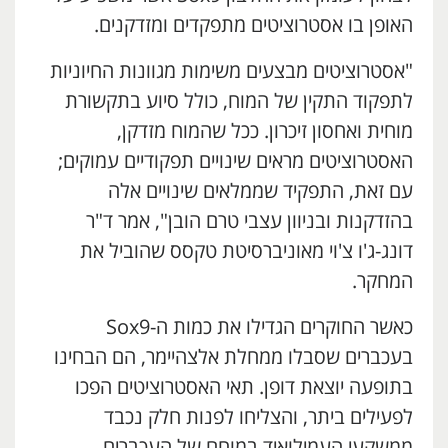
האופן בו אסטרוציטים מתפקדים ומזדקנים.
"אסטרוציטים מבצעים משימות מגוונות החיוניות
לתפקוד התקין של המוח, כולל סיוע בתקשורת
מוחית ואחסון זיכרון. ככל שהמוח מזדקן,
האסטרוציטים מראים שינויים תפקודיים עמוקים;
עם זאת, התפקיד שממלאים שינויים אלה
בהזדקנות ובניוון עצבי טרם הובן", אמר ד"ר
דונג-ג'ו צ'וי מאוניברסיטת טקסס שהוביל את
המחקר.
כאשר החוקרים הגדילו את כמות ה-Sox9
בעכברים שסבלו ממחלת אלצהיימר, הם הבחינו
בתופעה יוצאת דופן. תאי האסטרוציטים הפכו
לפעילים ביתר, והצליחו לפנות חלק נכבד
ממשקעי העמילואיד במוחם של העכברים.