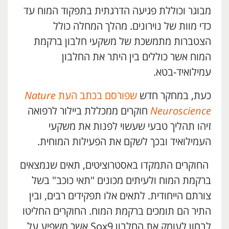
מבוגר וכוללת פגיעה הדרגתית בתפקוד המוח עד
כדי מוות של נוירונים. מהלך המחלה כולל
הצטברות מתמשכת של משקעי חלבון ברקמת
המוח אשר כוללים בין היתר את החלבון
עמילואיד-בטא.
כעת, במחקר חדש
שפורסם בכתב העת
Nature
Neuroscience
חוקרים ממכללת ביילור לרפואה
זיהו תהליך טבעי שעשוי לפנות את משקעי
העמילואיד ובכך לשקם את הפעילות המוחית.
החוקרים התמקדו באסטרוציטים, תאים שנמצאים
ברקמת המוח ולעיתים מכונים "תאי כוכב" בשל
צורתם הייחודית. לתאים אלו תפקידים רבים, ובין
התיר הם תומכים ברקמת המוח. החוקרים החליטו
לבחון לעומק את החלבון Sox9 אשר משפיע על