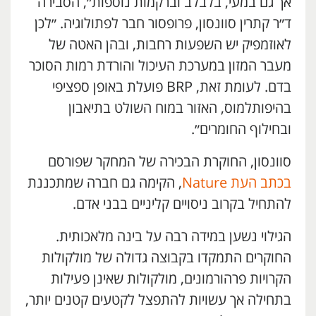
אך גם במעי, בלבלב וברקמות נוספות״, הסבירה
ד״ר קתרין סוונסון, פרופסור חבר לפתולוגיה. ״לכן
לאוזמפיק יש השפעות רחבות, ובהן האטה של
מעבר המזון במערכת העיכול והורדת רמות הסוכר
בדם. לעומת זאת, BRP פועלת באופן ספציפי
בהיפותלמוס, האזור במוח השולט בתיאבון
ובחילוף החומרים״.
סוונסון, החוקרת הבכירה של המחקר שפורסם
בכתב העת Nature
, הקימה גם חברה שמתכננת
להתחיל בקרוב ניסויים קליניים בבני אדם.
הגילוי נשען במידה רבה על בינה מלאכותית.
החוקרים התמקדו בקבוצה גדולה של מולקולות
הקרויות פרהורמונים, מולקולות שאינן פעילות
בתחילה אך עשויות להתפצל לקטעים קטנים יותר,