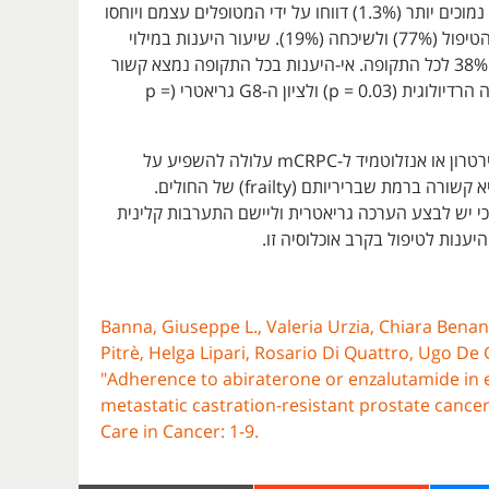
שיעורי אי-היענות נמוכים יותר (1.3%) דווחו על ידי המטופלים עצמם ויוחסו
לחוסר הבנה של הטיפול (77%) ולשיכחה (19%). שיעור היענות במילוי
היומן הקליני היה 38% לכל התקופה. אי-היענות בכל התקופה נמצא קשור
סטטיסטית לתגובה הרדיולוגית (p = 0.03) ולציון ה-G8 גריאטרי (p =
אי הקפדה על אבירטרון או אנזלוטמיד ל-mCRPC עלולה להשפיע על
יעילות הטיפול והיא קשורה ברמת שבריריותם (frailty) של החולים.
כי יש לבצע הערכה גריאטרית וליישם התערבות קלינית
יענות לטיפול בקרב אוכלוסיה זו.
Banna, Giuseppe L., Valeria Urzia, Chiara Benan
Pitrè, Helga Lipari, Rosario Di Quattro, Ugo De G
"Adherence to abiraterone or enzalutamide in e
metastatic castration-resistant prostate cancer
Care in Cancer: 1-9.