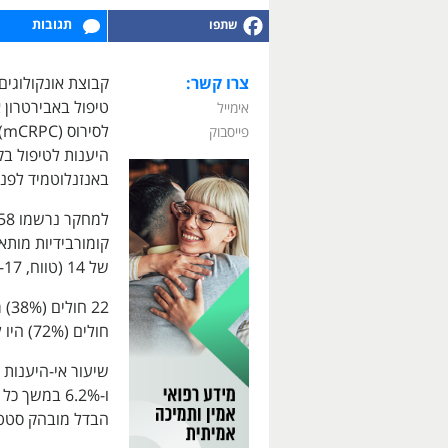
תגובות
צרו קשר:
קבוצת אונקולוגי
טיפול באבירטרון 
אימייל
ל
פייסבוק
באנזנלוטמיד לפני
של 14 (טווח, 6-17).
חולים (72%) היו לפני תחילת כימותרפיה. 47 חולים (81%) היו סיעודיים.
ו-6.2% במש
הבדל מובהק סטטיס