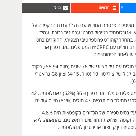
0
ם מאיטליה פרסמה החודש עבודה להערכת ההקפדה על
או אנזנלוטמיד בטיפול בסרטן ערמונית גרורתי עמיד
סירוס (mCRPC). במחקר קוהורט פרוספקטיבי תצפיתי, החוקרים בחנו
היענות לטיפול בקרב חולים עם mCRPC המטופלים באבירטרון או
 או לאחר הכימותרפיה.
למחקר נרשמו 58 חולים עם גיל חציוני של 76 שנים (טווח 56-94), ניקוד
קומורבידיות מותאם לגיל של צ'רלסון 10 (טווח, 4-15) וציון G8 גריאטרי
22 חולים (38%) מטופלים טופלו באבירטרון ו- 36 (62%) באנזלוטמיד. 42
שיעור אי-היענות על בסיס ספירה של הכדורים בקופסאות היה 4.8%
ך כל התקופה ושלושת החודשים הראשונים, בהתאמה, ללא
טית בין קבוצות אבירטרון לאנזולוטמיד.