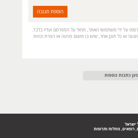
רסמו על ידי משתמשי האתר, תחול על המפרסם ועליו בלבד.
געני או כל תוכן אחר, שיש בו משום פגיעה או הפרת זכויות
ען כתבות נוספות
 ישראל
 רופאים, מחלות ותרופות