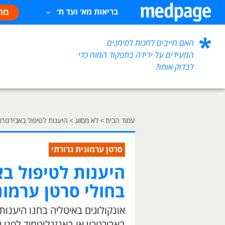
מח
בריאות מא׳ ועד ת׳
האם חייבים לחכות לסימנים
המעידים על ירידה בתפקוד המוח כדי
לבדוק אותו?
עמוד הבית
>
לא מסווג
>
היענות לטיפול באבירטרון
סרטן ערמונית גרורתי
היענות לטיפול בא
בחולי סרטן ערמונ
באבירטרון או באנזנלוטמיד לפני 