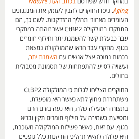
במחקר חדש שפורסם
בכתב העת
Nature
Aging
, ניסו החוקרים להבין לעומק את המנגנונים
העומדים מאחורי תהליך ההזדקנות. לשם כך, הם
התמקדו במולקולה CtBP2 אשר זוהתה במחקרי
עבר כבעלת קשר להשמנת יתר וחילוף חומרים
בגוף. מחקרי עבר הראו שהמולקולה נמצאת
בכמות נמוכה אצל אנשים עם
השמנת יתר
,
ועשויה לסייע להתפתחות של תסמונת מטבולית
בחולים.
החוקרים הצליחו לגלות כי המולקולה CtBP2
משתחררת מחוץ לתא כאשר היא מופעלת.
בתצורה הפעילה שלה, היא נעה בזרם הדם
ומסייעת בשמירה על חילוף חומרים תקין ובריא
בגוף. עם זאת, כאשר פעילות המולקולה מעוכבת,
היא עלולה להאיץ תהליכי הזדקנות כלל גופניים