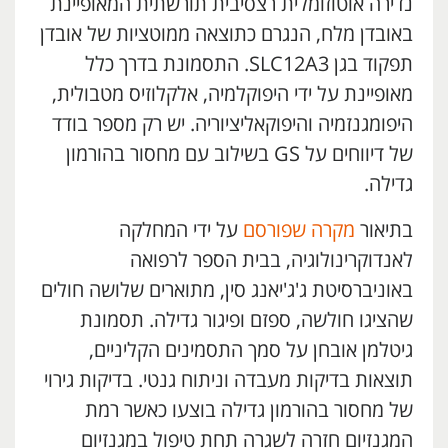
נדירה אוטוזומלית רצסיבית תורשתית המאופיינת
באובדן מלח, הנגרם כתוצאה ממוטציות של אובדן
תפקוד בגן SLC12A3. התסמונת בדרך כלל
מאופיינת על ידי היפוקלמיה, אלקלוזיס מטבולית,
היפומגנזמיה והיפוקאליציוריה. יש רק מספר בודד
של דיווחים על GS בשילוב עם מחסור בהורמון
גדילה.
בתיאור
מקרה שפורסם
על ידי המחלקה
לאנדוקרינולוגיה, בבית הספר לרפואה
באוניברסיטת ג'ג'יאנג סין, מתוארים שלושה חולים
שהציגו חולשה, ספזם ופיגור גדילה. תסמונת
גיטלמן אובחן על סמך התסמינים הקליניים,
תוצאות בדיקות מעבדה וניתוח גנטי. בדיקות גירוי
של מחסור בהורמון גדילה בוצעו כאשר רמת
המגנזיום חזרה לשגרה תחת טיפול במגנזיום