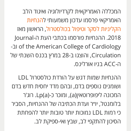
המכללה האמריקאית לקרדיולוגיה ואיגוד הלב
האמריקאי פרסמו עדכון משמעותי ל
הנחיות
הקליניות לסקר וטיפול בכולסטרול
, הראשון מאז
2018. ההנחיות פורסמו בכתבי העת ה-Journal
of the American College of Cardiology וב-
Circulation, והוצגו ב-28 במרץ בכנס השנתי של
ה-ACC בניו אורלינס.
ההנחיות שמות דגש על הורדת כולסטרול LDL
ושומנים נוספים בדם, ובהם מדד יחסית חדש בדם
המכונה ליפופרוטאין(a), ומוכר כ-Lp(a). רוג'ר
בלומנטל, יו״ר ועדת הכתיבה של ההנחיות, הסביר
כי רמות LDL נמוכות יותר טובות יותר להפחתת
הסיכון להתקפי לב, שבץ ואי-ספיקת לב.