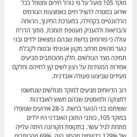
מוקד 105 פועל על פי נוהל חירום ומטפל בכל
אירוע במטרה להציל חיים באמצעות הגורמים
הרלוונטיים בקהילה, במערכת החינוך, הרווחה
והבריאות ולהעניק מעטפת תומכת. מתוך הדו"ח
עולה כי פורומים ברשת שבהם נמצאים ילדים ובני
נוער מהווים מרחב מקוון אנונימי ובטוח לקבלת
תמיכה מצד הגולשים. חלק מהכותבים מביעים
אמירות המעידות על רצון לשים קץ לחייהם וחלקם
מעידים שביצעו פעולה אובדנית.
רוב הדיווחים מגיעים למוקד מגולשים שנחשפו
למצוקה ולפוסטים שבהם חשש לאובדנות
ששיתפו בני הנוער ברשת. ב-28 אירועים שטופלו
במוקד 105, כותבי התוכן האובדני היו ילדים
מתחת לגיל עשר. בתקופת הקורונה היתה עלייה
של 129% בדיווחים מהסוג הזה. 69% מהכותבים