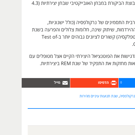
יותר בהשוואה לקבוצת הביקורת במבחן האובייקטיבי שבחן יצירתיות (4.3
רבית התסמינים של נרקולפסיה (כולל ישנוניות,
ההירדמות, שיתוק שינה, חלומות צלולים והפרעה בשנת
ה-REM, אך לא קטפלקסיה) קשורים לציונים גבוהים יותר ב-Test of
גישות את הפוטנציאל היצירתי הקיים אצל מטופלים עם
חזקות את התפקיד של שנת REM ביצירתיות.
0
נרקולפסיה
,
שנת תנועות עיניים מהירות