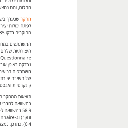
וחלומות צלולים. 
החלום, והם נמצאו
מחקר
לפתח יכולות יציר
החוקרים בדקו 185 מטופלים עם נרקולפסיה ו-126 מטופלים בריאים.
המשתתפים במחקר
משתתפים בריאים 
של חשיבה יצירתית
קונקרטיות ואבסטר
תוצאות המחקר הרא
וחקר) וב-Creative Achievement Questionnaire
6.4). כמו כן, 