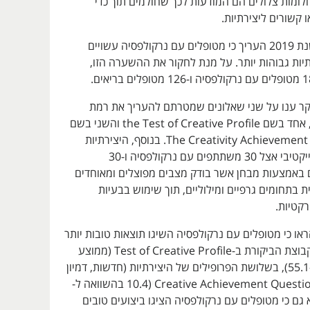
חלומות צלולים הם המודעות לכך שחולמים תוך כדי
 קשורים ליצירתיות.
שנערך בשנת 2019 העריך כי מטופלים עם נרקולפסיה עשויים
תיות גבוהות יותר. על מנת לחקור את ההשערה הזו,
 ענו על שני שאלונים שמטרתם להעריך את רמת
היצירתיות שלהם, אחד בשם the Test of Creative Profile והשני בשם
The Creativity Achievement Questionnaire. בנוסף, היצירתיות
נבדקה באופן אובייקטיבי אצל 30 משתתפים עם נרקולפסיה ו-30
באמצעות מבחן אשר בודק מצבים מפוצלים ומאוחדים
 בתחומים גרפיים ומילוליים, תוך שימוש בבעיות
קטיות.
ו כי מטופלים עם נרקולפסיה השיגו תוצאות טובות יותר
בהשוואה לחברי קבוצת הביקורת ב-Test of Creative Profile (ממוצע
58.9 בהשוואה ל-55.1), בשלושת הפרופילים של היצירתיות (חדשות, דמיון
י
(10.4 בהשוואה ל-
נמצא גם כי מטופלים עם נרקולפסיה הציגו ביצועים טובים