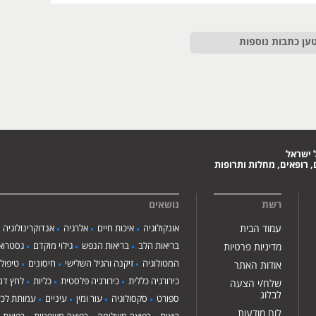
ען כתבות נוספות
 ישראל
 רופאים, מחלות ותרופות
רשת
נושאים
עמוד הבית
אונקולוגיה
איכות חיים
אלרגיה
אנדוקרינולוגיה
בריאות הלב
בריאות הנפש
גילוי מוקדם
גסטרואנ
מדיניות פרטיות
המטולוגיה
זיקנה והגיל השלישי
חיסונים
טיפול
אודות האתר
כירורגיה כללית
כירורגיה פלסטית
כליות
לחץ דם
שלח/י הצעה
לבלוג
ספורט
סקסולוגיה
עור ומין
עיניים
עמותת לכ"
לוח מודעות